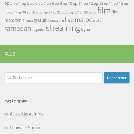
ep 3
ep 4
ep 5
ep 6
ep 7
ep 11
ep 8
ep 9
ep 10
ep 12
ep 13
ep 15
ep
ep 14
film
film
16
ep 17
ep 21
ep 27
ep 18
ep 19
ep 20
ep 22
ep 23
ep 28
ep 30
maroc
live
gratuit
marocain
Jerusalem
match
Ghouta
streaming
ramadan
Syria
regarder
PLUS
Rechercher :
CATÉGORIES
Actualités et Infos
Chhiwate Sorour