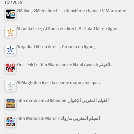
TOP VUES
2M live , 2M en direct : La deuxième chaine TV Marocaine
Al Aoula Live, Al Aoula en direct, Al Oula TNT en ligne
Arryadia TNT en direct , Arriadia en ligne ,…
Zin Li Fik Le film Marocain de Nabil Ayouch الفيلم…
Al Maghribia live : la chaîne marocaine qui…
Film marocain Al Ikhwane الفيلم المغربي الإخوان
Film Marocain Marock الفيلم المغربي ماروك