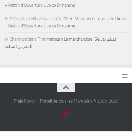
– Match d’Ouverture Live ce Dimanche
ANSUMOU BILALI
dans
CAN 2025 : Maroc vs Comores en Direct
– Match d’Ouverture Live ce Dimanche
Chennani
dans
Film marocain La marchandise (Sel3a) الفيلم
المغربي السلعة
Fraja Maroc – Portail de tous les Marocains © 2009-2026