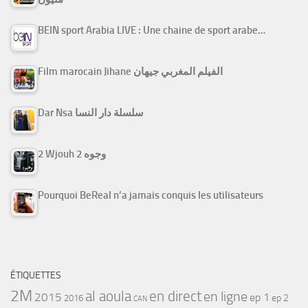
BEIN sport Arabia LIVE : Une chaine de sport arabe…
Film marocain Jihane الفيلم المغربي جيهان
Dar Nsa سلسلة دار النسا
2 Wjouh 2 وجوه
Pourquoi BeReal n’a jamais conquis les utilisateurs
ÉTIQUETTES
2M
al aoula
en direct
en ligne
2015
ep 1
ep 2
2016
CAN