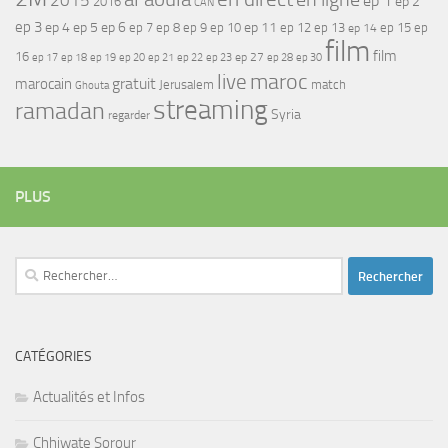
2015
ep 1
ep 2
2016
CAN
ep 3
ep 4
ep 5
ep 6
ep 7
ep 11
ep 8
ep 9
ep 10
ep 12
ep 13
ep 15
ep
ep 14
film
film
16
ep 17
ep 21
ep 27
ep 18
ep 19
ep 20
ep 22
ep 23
ep 28
ep 30
maroc
live
gratuit
marocain
Jerusalem
match
Ghouta
streaming
ramadan
Syria
regarder
PLUS
Rechercher :
CATÉGORIES
Actualités et Infos
Chhiwate Sorour