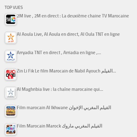
TOP VUES
2M live , 2M en direct : La deuxième chaine TV Marocaine
Al Aoula Live, Al Aoula en direct, Al Oula TNT en ligne
Arryadia TNT en direct , Arriadia en ligne ,…
Zin Li Fik Le film Marocain de Nabil Ayouch الفيلم…
Al Maghribia live : la chaîne marocaine qui…
Film marocain Al Ikhwane الفيلم المغربي الإخوان
Film Marocain Marock الفيلم المغربي ماروك