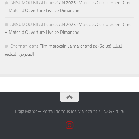
ANSUMOU BILALI
dans
CAN 2025 : Maroc vs Comores en Direct
– Match d’Ouverture Live ce Dimanche
ANSUMOU BILALI
dans
CAN 2025 : Maroc vs Comores en Direct
– Match d’Ouverture Live ce Dimanche
Chennani
dans
Film marocain La marchandise (Sel3a) الفيلم
المغربي السلعة
Fraja Maroc – Portail de tous les Marocains © 2009-2026