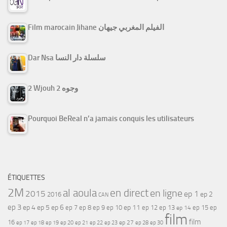
Film marocain Jihane الفيلم المغربي جيهان
Dar Nsa سلسلة دار النسا
2 Wjouh 2 وجوه
Pourquoi BeReal n’a jamais conquis les utilisateurs
ÉTIQUETTES
2M
al aoula
en direct
en ligne
2015
ep 1
ep 2
2016
CAN
ep 3
ep 4
ep 5
ep 6
ep 7
ep 11
ep 8
ep 9
ep 10
ep 12
ep 13
ep 15
ep
ep 14
film
film
16
ep 17
ep 21
ep 27
ep 18
ep 19
ep 20
ep 22
ep 23
ep 28
ep 30