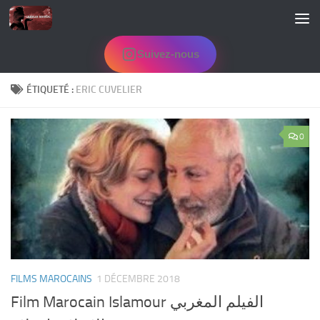
Skip to content
Suivez-nous
ÉTIQUETÉ :
ERIC CUVELIER
0
FILMS MAROCAINS
1 DÉCEMBRE 2018
Film Marocain Islamour الفيلم المغربي