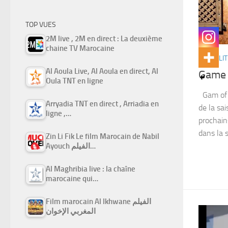
TOP VUES
2M live , 2M en direct : La deuxième
chaine TV Marocaine
ACTUALIT
Al Aoula Live, Al Aoula en direct, Al
Game 
Oula TNT en ligne
Gam of t
Arryadia TNT en direct , Arriadia en
de la sai
ligne ,…
prochain
dans la s
Zin Li Fik Le film Marocain de Nabil
Ayouch الفيلم…
Al Maghribia live : la chaîne
marocaine qui…
Film marocain Al Ikhwane الفيلم
المغربي الإخوان