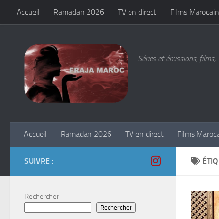
Accueil
Ramadan 2026
TV en direct
Films Marocain
Skip to content
Séries et émissions, films, 
Accueil
Ramadan 2026
TV en direct
Films Maroc
SUIVRE :
ÉTIQ
Rechercher
Rechercher