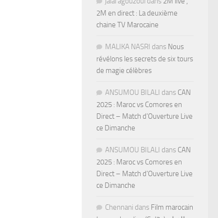
jalal agouzoul
dans
2M live ,
2M en direct : La deuxième
chaine TV Marocaine
MALIKA NASRI
dans
Nous
révélons les secrets de six tours
de magie célèbres
ANSUMOU BILALI
dans
CAN
2025 : Maroc vs Comores en
Direct – Match d’Ouverture Live
ce Dimanche
ANSUMOU BILALI
dans
CAN
2025 : Maroc vs Comores en
Direct – Match d’Ouverture Live
ce Dimanche
Chennani
dans
Film marocain