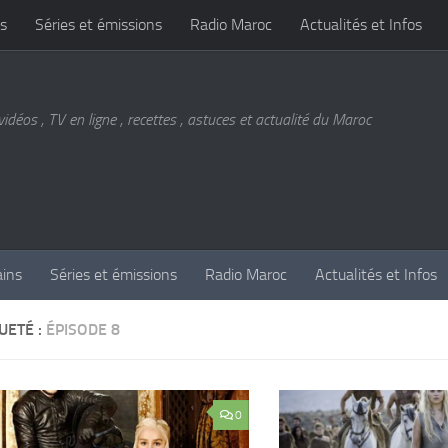
s
Séries et émissions
Radio Maroc
Actualités et Infos
vidéos , TV en ligne , recettes , astuces et actualité du Maroc
ains
Séries et émissions
Radio Maroc
Actualités et Infos
UETÉ :
ÉPISODE 8
0