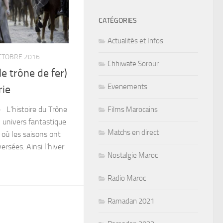
CATÉGORIES
Actualités et Infos
CTOBRE 2016
Chhiwate Sorour
e trône de fer)
Evenements
rie
e L’histoire du Trône
Films Marocains
 univers fantastique
Matchs en direct
 où les saisons ont
rsées. Ainsi l’hiver
Nostalgie Maroc
Radio Maroc
Ramadan 2021