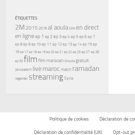
ÉTIQUETTES
2M
al aoula
en direct
2015
2016
CAN
en ligne
ep 1
ep 3
ep 2
ep 4
ep 5
ep 6
ep 7
ep 11
ep 8
ep 9
ep 10
ep 12
ep 13
ep 15
ep
ep 14
16
ep 17
ep 21
ep 27
ep 18
ep 19
ep 20
ep 22
ep 23
ep 28
film
gratuit
film marocain
ep 30
Ghouta
ramadan
maroc
live
Jerusalem
match
streaming
Syria
regarder
Politique de cookies
Déclaration de con
Déclaration de confidentialité (UK)
Opt-out pr