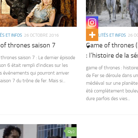
ÉS ET INFOS
26 OCTOBRE 2016
ACTUALITÉS ET INFOS
26 O
of thrones saison 7
Game of thrones (l
: l’histoire de la sé
hrones saison 7 : Le dernier épisode
son 6 était rempli d’indices sur les
game of thrones : histoir
s événements qui pourront arriver
de Fer se déroule dans un
aison 7 du trône de fer. Mais si...
médiéval sur une planète
été complètement bouleve
dure parfois des vies...
0