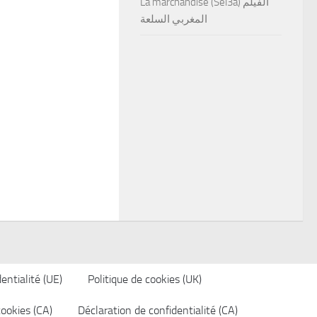
La marchandise (Sel3a) الفيلم
المغربي السلعة
entialité (UE)
Politique de cookies (UK)
cookies (CA)
Déclaration de confidentialité (CA)