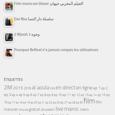
Film marocain Jihane الفيلم المغربي جيهان
Dar Nsa سلسلة دار النسا
2 Wjouh 2 وجوه
Pourquoi BeReal n’a jamais conquis les utilisateurs
ÉTIQUETTES
2M
al aoula
en direct
en ligne
2015
ep 1
ep 2
2016
CAN
ep 3
ep 4
ep 5
ep 6
ep 7
ep 11
ep 8
ep 9
ep 10
ep 12
ep 13
ep 15
ep
ep 14
film
film
16
ep 17
ep 21
ep 27
ep 18
ep 19
ep 20
ep 22
ep 23
ep 28
ep 30
maroc
live
gratuit
marocain
Jerusalem
match
Ghouta