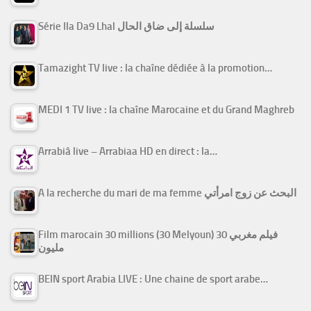
Série Ila Da9 Lhal سلسلة إلى ضاق الحال
Tamazight TV live : la chaîne dédiée à la promotion…
MEDI 1 TV live : la chaîne Marocaine et du Grand Maghreb
Arrabiâ live – Arrabiaa HD en direct : la…
A la recherche du mari de ma femme البحث عن زوج امرأتي
Film marocain 30 millions (30 Melyoun) فيلم مغربي 30
مليون
BEIN sport Arabia LIVE : Une chaine de sport arabe…