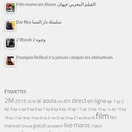
Film marocain Jihane الفيلم المغربي جيهان
Dar Nsa سلسلة دار النسا
2 Wjouh 2 وجوه
Pourquoi BeReal n’a jamais conquis les utilisateurs
ÉTIQUETTES
2M
al aoula
en direct
en ligne
2015
ep 1
ep 2
2016
CAN
ep 3
ep 4
ep 5
ep 6
ep 7
ep 11
ep 8
ep 9
ep 10
ep 12
ep 13
ep 15
ep
ep 14
film
film
16
ep 17
ep 21
ep 27
ep 18
ep 19
ep 20
ep 22
ep 23
ep 28
ep 30
maroc
live
gratuit
marocain
Jerusalem
match
Ghouta