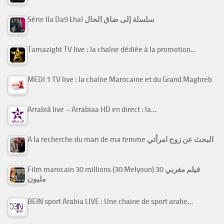
Série Ila Da9 Lhal سلسلة إلى ضاق الحال
Tamazight TV live : la chaîne dédiée à la promotion…
MEDI 1 TV live : la chaîne Marocaine et du Grand Maghreb
Arrabiâ live – Arrabiaa HD en direct : la…
A la recherche du mari de ma femme البحث عن زوج امرأتي
Film marocain 30 millions (30 Melyoun) فيلم مغربي 30
مليون
BEIN sport Arabia LIVE : Une chaine de sport arabe…