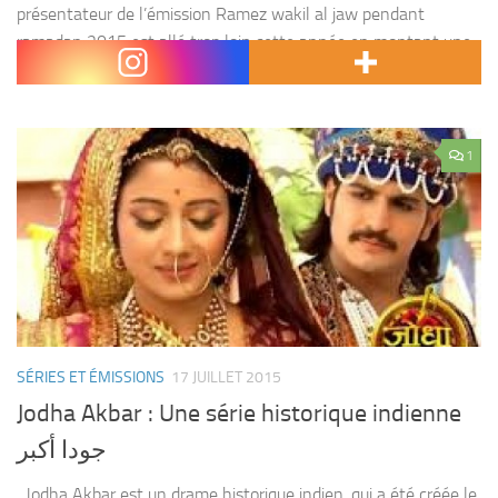
présentateur de l’émission Ramez wakil al jaw pendant
ramadan 2015 est allé trop loin cette année en montant une
caméra cachée qui fait semblant qu’un...
1
SÉRIES ET ÉMISSIONS
17 JUILLET 2015
Jodha Akbar : Une série historique indienne
جودا أكبر
Jodha Akbar est un drame historique indien ,qui a été créée le