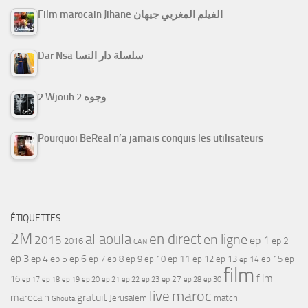
Film marocain Jihane الفيلم المغربي جيهان
Dar Nsa سلسلة دار النسا
2 Wjouh 2 وجوه
Pourquoi BeReal n’a jamais conquis les utilisateurs
ÉTIQUETTES
2M
al aoula
en direct
en ligne
2015
ep 1
ep 2
2016
CAN
ep 3
ep 4
ep 5
ep 6
ep 7
ep 11
ep 8
ep 9
ep 10
ep 12
ep 13
ep 15
ep
ep 14
film
film
16
ep 17
ep 21
ep 27
ep 18
ep 19
ep 20
ep 22
ep 23
ep 28
ep 30
maroc
live
gratuit
marocain
Jerusalem
match
Ghouta