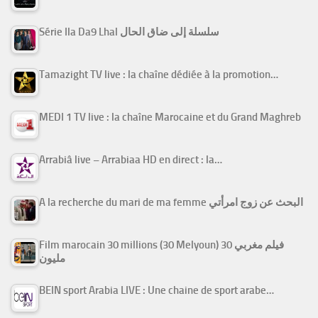
Série Ila Da9 Lhal سلسلة إلى ضاق الحال
Tamazight TV live : la chaîne dédiée à la promotion…
MEDI 1 TV live : la chaîne Marocaine et du Grand Maghreb
Arrabiâ live – Arrabiaa HD en direct : la…
A la recherche du mari de ma femme البحث عن زوج امرأتي
Film marocain 30 millions (30 Melyoun) فيلم مغربي 30
مليون
BEIN sport Arabia LIVE : Une chaine de sport arabe…