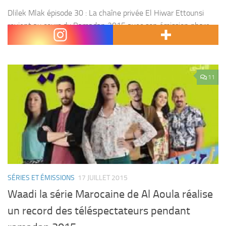
Dlilek Mlak épisode 30 : La chaîne privée El Hiwar Ettounsi
revient au cours du Ramadan 2015 avec son émission phare «
Dlilek Mlak » présentée par Sami El Fehri et qui promet aux...
11
SÉRIES ET ÉMISSIONS
17 JUILLET 2015
Waadi la série Marocaine de Al Aoula réalise
un record des téléspectateurs pendant