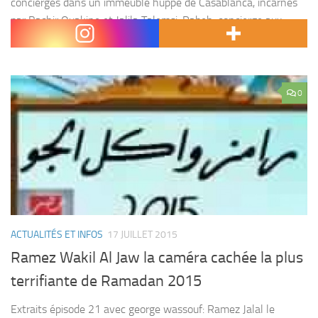
concierges dans un immeuble huppé de Casablanca, incarnés
par Bachir Ouakine et Jalila Talemsi. Rabeh, concierge aux
plans machiavélique joue des tours...
0
ACTUALITÉS ET INFOS
17 JUILLET 2015
Ramez Wakil Al Jaw la caméra cachée la plus
terrifiante de Ramadan 2015
Extraits épisode 21 avec george wassouf: Ramez Jalal le