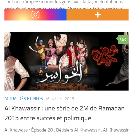
continue d’impressionner les gens avec la façon dont il nous
parle de religion et de conduite. Ahmed qui a fait le bonheur
des...
0
ACTUALITÉS ET INFOS
16 JUILLET 2015
Al Khawassir : une série de 2M de Ramadan
2015 entre succès et polimique
Al Khawassir Épisode 28 : Bêtisiers Al Khawassir : Al Khawassir