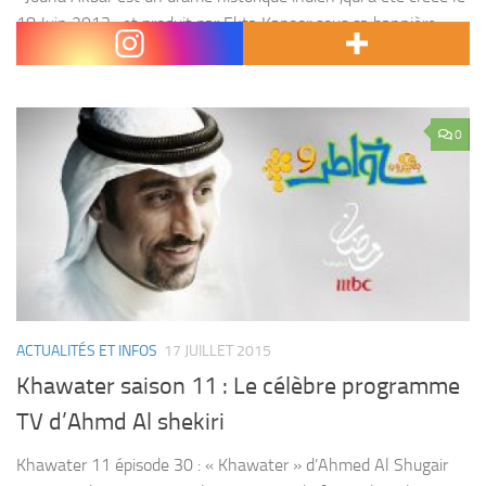
18 Juin 2013 , et produit par Ekta Kapoor sous sa bannière
Balaji Telefilms. C’est un drame épique traitant une histoire...
0
ACTUALITÉS ET INFOS
17 JUILLET 2015
Khawater saison 11 : Le célèbre programme
TV d’Ahmd Al shekiri
Khawater 11 épisode 30 : « Khawater » d’Ahmed Al Shugair