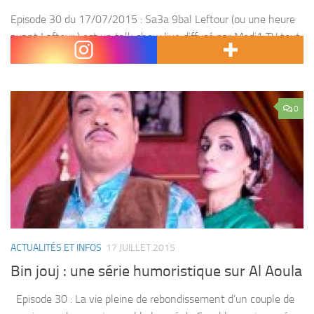
Episode 30 du 17/07/2015 : Sa3a 9bal Leftour (ou une heure
avant Laftour ) est un talk show live diffusé par Medi1 TV tout
au long du mois de Ramadan . Sa3a 9bel Leftour...
0
ACTUALITÉS ET INFOS
17 JUILLET 2015
Bin jouj : une série humoristique sur Al Aoula
Episode 30 : La vie pleine de rebondissement d’un couple de