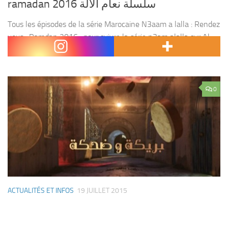
ramadan 2016 سلسلة نعام ألالة
Tous les épisodes de la série Marocaine N3aam a lalla : Rendez
vous , Ramdan 2016 , pour suivre la série n3am alalla sur Al
aoula . Avec : naima ilyasse , meriem zaimi...
0
ACTUALITÉS ET INFOS
19 JUILLET 2015