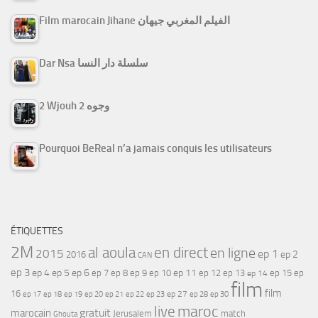
Film marocain Jihane الفيلم المغربي جيهان
Dar Nsa سلسلة دار النسا
2 Wjouh 2 وجوه
Pourquoi BeReal n’a jamais conquis les utilisateurs
ÉTIQUETTES
2M
al aoula
en direct
en ligne
2015
ep 1
ep 2
2016
CAN
ep 3
ep 4
ep 5
ep 6
ep 7
ep 11
ep 8
ep 9
ep 10
ep 12
ep 13
ep 15
ep
ep 14
film
film
16
ep 17
ep 21
ep 27
ep 18
ep 19
ep 20
ep 22
ep 23
ep 28
ep 30
maroc
live
gratuit
marocain
Jerusalem
match
Ghouta