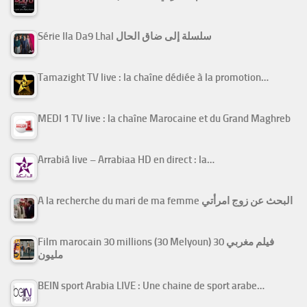
Série Ila Da9 Lhal سلسلة إلى ضاق الحال
Tamazight TV live : la chaîne dédiée à la promotion…
MEDI 1 TV live : la chaîne Marocaine et du Grand Maghreb
Arrabiâ live – Arrabiaa HD en direct : la…
A la recherche du mari de ma femme البحث عن زوج امرأتي
Film marocain 30 millions (30 Melyoun) فيلم مغربي 30
مليون
BEIN sport Arabia LIVE : Une chaine de sport arabe…