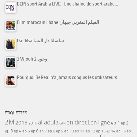
BEIN sport Arabia LIVE : Une chaine de sport arabe…
Film marocain Jihane الفيلم المغربي جيهان
Dar Nsa سلسلة دار النسا
2 Wjouh 2 وجوه
Pourquoi BeReal n’a jamais conquis les utilisateurs
ÉTIQUETTES
2M
al aoula
en direct
en ligne
2015
ep 1
ep 2
2016
CAN
ep 3
ep 4
ep 5
ep 6
ep 7
ep 11
ep 8
ep 9
ep 10
ep 12
ep 13
ep 15
ep
ep 14