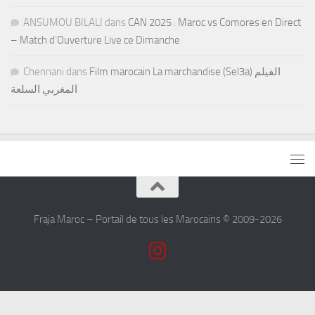
ANSUMOU BILALI
dans
CAN 2025 : Maroc vs Comores en Direct
– Match d’Ouverture Live ce Dimanche
Chennani
dans
Film marocain La marchandise (Sel3a) الفيلم
المغربي السلعة
Fraja Maroc – Portail de tous les Marocains © 2009-2026