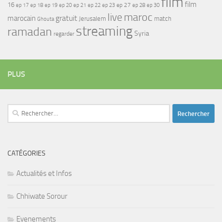
film
film
16
ep 17
ep 21
ep 27
ep 18
ep 19
ep 20
ep 22
ep 23
ep 28
ep 30
maroc
live
gratuit
marocain
Jerusalem
match
Ghouta
streaming
ramadan
Syria
regarder
PLUS
Rechercher :
CATÉGORIES
Actualités et Infos
Chhiwate Sorour
Evenements