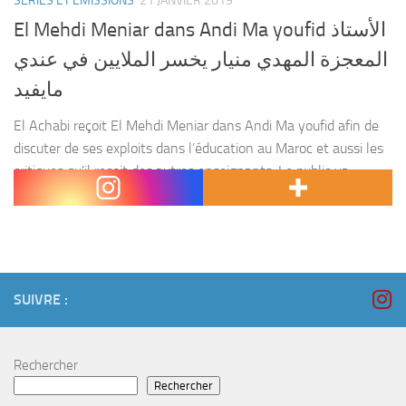
SÉRIES ET ÉMISSIONS
21 JANVIER 2019
El Mehdi Meniar dans Andi Ma youfid الأستاذ
المعجزة المهدي منيار يخسر الملايين في عندي
مايفيد
El Achabi reçoit El Mehdi Meniar dans Andi Ma youfid afin de
discuter de ses exploits dans l’éducation au Maroc et aussi les
critiques qu’il reçoit des autres enseignants. Le public va
rapidement réagir...
SUIVRE :
Rechercher
Rechercher