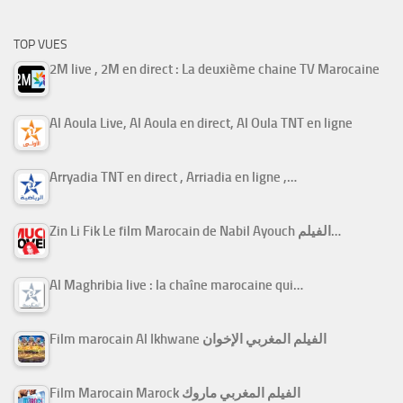
TOP VUES
2M live , 2M en direct : La deuxième chaine TV Marocaine
Al Aoula Live, Al Aoula en direct, Al Oula TNT en ligne
Arryadia TNT en direct , Arriadia en ligne ,…
Zin Li Fik Le film Marocain de Nabil Ayouch الفيلم…
Al Maghribia live : la chaîne marocaine qui…
Film marocain Al Ikhwane الفيلم المغربي الإخوان
Film Marocain Marock الفيلم المغربي ماروك