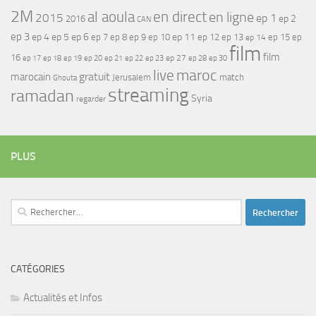
2M
al aoula
en direct
en ligne
2015
ep 1
ep 2
2016
CAN
ep 3
ep 4
ep 5
ep 6
ep 7
ep 11
ep 8
ep 9
ep 10
ep 12
ep 13
ep 15
ep
ep 14
film
film
16
ep 17
ep 21
ep 27
ep 18
ep 19
ep 20
ep 22
ep 23
ep 28
ep 30
maroc
live
gratuit
marocain
Jerusalem
match
Ghouta
streaming
ramadan
Syria
regarder
PLUS
Rechercher :
CATÉGORIES
Actualités et Infos