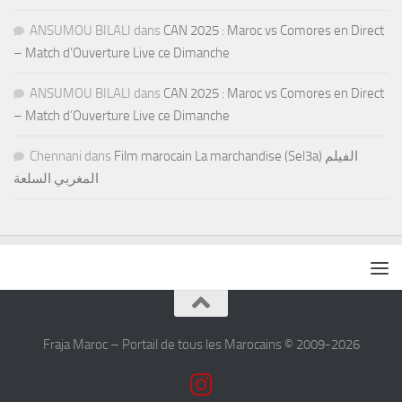
ANSUMOU BILALI
dans
CAN 2025 : Maroc vs Comores en Direct
– Match d’Ouverture Live ce Dimanche
ANSUMOU BILALI
dans
CAN 2025 : Maroc vs Comores en Direct
– Match d’Ouverture Live ce Dimanche
Chennani
dans
Film marocain La marchandise (Sel3a) الفيلم
المغربي السلعة
Fraja Maroc – Portail de tous les Marocains © 2009-2026