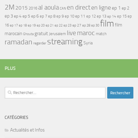
2M
al aoula
en direct
en ligne
2015
ep 1
ep 2
2016
CAN
ep 3
ep 4
ep 5
ep 6
ep 7
ep 11
ep 8
ep 9
ep 10
ep 12
ep 13
ep 15
ep
ep 14
film
film
16
ep 17
ep 21
ep 27
ep 18
ep 19
ep 20
ep 22
ep 23
ep 28
ep 30
maroc
live
gratuit
marocain
Jerusalem
match
Ghouta
streaming
ramadan
Syria
regarder
PLUS
Rechercher :
CATÉGORIES
Actualités et Infos