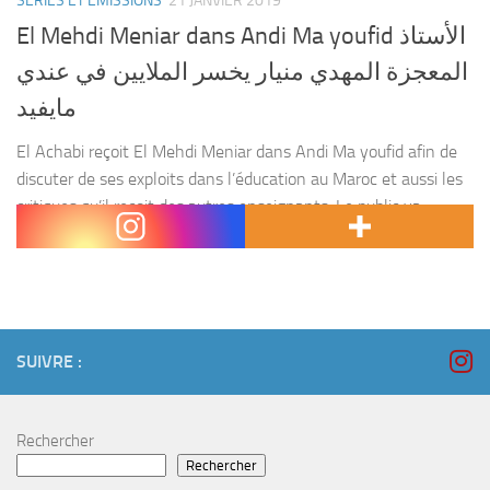
SÉRIES ET ÉMISSIONS
21 JANVIER 2019
El Mehdi Meniar dans Andi Ma youfid الأستاذ
المعجزة المهدي منيار يخسر الملايين في عندي
مايفيد
El Achabi reçoit El Mehdi Meniar dans Andi Ma youfid afin de
discuter de ses exploits dans l’éducation au Maroc et aussi les
critiques qu’il reçoit des autres enseignants. Le public va
rapidement réagir...
SUIVRE :
Rechercher
Rechercher