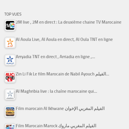
TOP VUES
2M live , 2M en direct : La deuxième chaine TV Marocaine
Al Aoula Live, Al Aoula en direct, Al Oula TNT en ligne
Arryadia TNT en direct , Arriadia en ligne ,…
Zin Li Fik Le film Marocain de Nabil Ayouch الفيلم…
Al Maghribia live : la chaîne marocaine qui…
Film marocain Al Ikhwane الفيلم المغربي الإخوان
Film Marocain Marock الفيلم المغربي ماروك