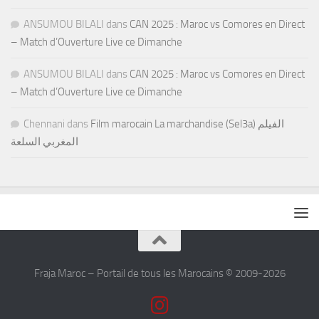
ANSUMOU BILALI
dans
CAN 2025 : Maroc vs Comores en Direct
– Match d’Ouverture Live ce Dimanche
ANSUMOU BILALI
dans
CAN 2025 : Maroc vs Comores en Direct
– Match d’Ouverture Live ce Dimanche
Chennani
dans
Film marocain La marchandise (Sel3a) الفيلم
المغربي السلعة
Fraja Maroc – Portail de tous les Marocains © 2009-2026