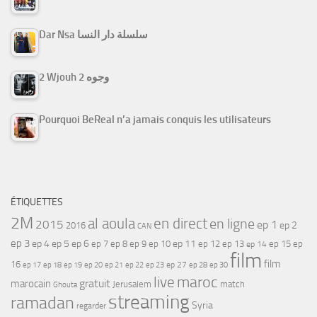
Dar Nsa سلسلة دار النسا
2 Wjouh 2 وجوه
Pourquoi BeReal n’a jamais conquis les utilisateurs
ÉTIQUETTES
2M
al aoula
en direct
en ligne
2015
ep 1
ep 2
2016
CAN
ep 3
ep 4
ep 5
ep 6
ep 7
ep 11
ep 8
ep 9
ep 10
ep 12
ep 13
ep 15
ep
ep 14
film
film
16
ep 17
ep 21
ep 27
ep 18
ep 19
ep 20
ep 22
ep 23
ep 28
ep 30
maroc
live
gratuit
marocain
Jerusalem
match
Ghouta
streaming
ramadan
Syria
regarder