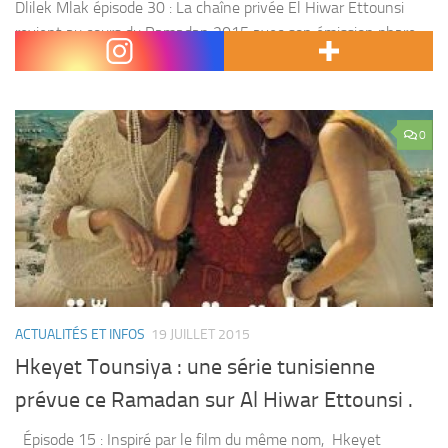
Dlilek Mlak épisode 30 : La chaîne privée El Hiwar Ettounsi
revient au cours du Ramadan 2015 avec son émission phare «
Dlilek Mlak » présentée par Sami El Fehri et qui promet aux...
0
ACTUALITÉS ET INFOS
19 JUILLET 2015
Hkeyet Tounsiya : une série tunisienne
prévue ce Ramadan sur Al Hiwar Ettounsi .
Épisode 15 : Inspiré par le film du même nom, Hkeyet