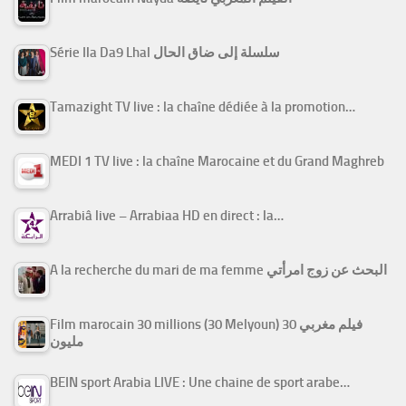
Série Ila Da9 Lhal سلسلة إلى ضاق الحال
Tamazight TV live : la chaîne dédiée à la promotion…
MEDI 1 TV live : la chaîne Marocaine et du Grand Maghreb
Arrabiâ live – Arrabiaa HD en direct : la…
A la recherche du mari de ma femme البحث عن زوج امرأتي
Film marocain 30 millions (30 Melyoun) فيلم مغربي 30
مليون
BEIN sport Arabia LIVE : Une chaine de sport arabe…