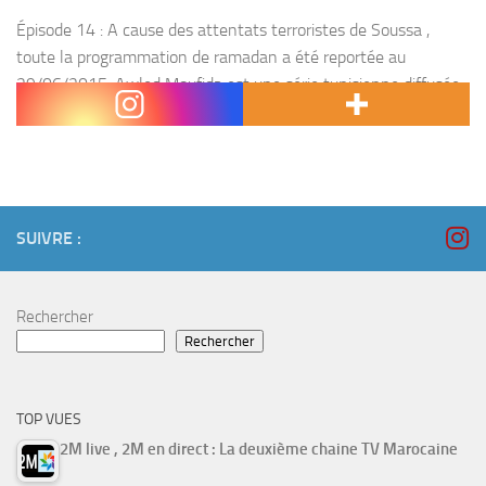
Épisode 14 : A cause des attentats terroristes de Soussa ,
toute la programmation de ramadan a été reportée au
29/06/2015. Awled Moufida est une série tunisienne diffusée
sur la chaine El Hiwar Ettounsi...
SUIVRE :
Rechercher
Rechercher
TOP VUES
2M live , 2M en direct : La deuxième chaine TV Marocaine