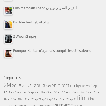
Film marocain Jihane الفيلم المغربي جيهان
Dar Nsa سلسلة دار النسا
2 Wjouh 2 وجوه
Pourquoi BeReal n’a jamais conquis les utilisateurs
ÉTIQUETTES
2M
al aoula
en direct
en ligne
2015
ep 1
ep 2
2016
CAN
ep 3
ep 4
ep 5
ep 6
ep 7
ep 11
ep 8
ep 9
ep 10
ep 12
ep 13
ep 15
ep
ep 14
film
film
16
ep 17
ep 21
ep 27
ep 18
ep 19
ep 20
ep 22
ep 23
ep 28
ep 30
maroc
live
gratuit
marocain
Jerusalem
match
Ghouta