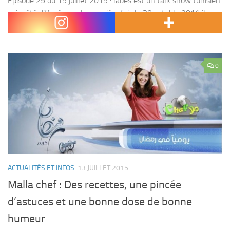
Episode 25 du 15 juillet 2015 : labes est un talk show tunisien
qui a été diffusé pour la première fois le 30 octoble 2011 il
s’est inspiré du Late show David Latterman ....
0
ACTUALITÉS ET INFOS
13 JUILLET 2015
Malla chef : Des recettes, une pincée
d’astuces et une bonne dose de bonne
humeur