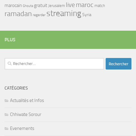
maroc
live
gratuit
marocain
Jerusalem
match
Ghouta
streaming
ramadan
Syria
regarder
PLUS
Rechercher :
CATÉGORIES
Actualités et Infos
Chhiwate Sorour
Evenements