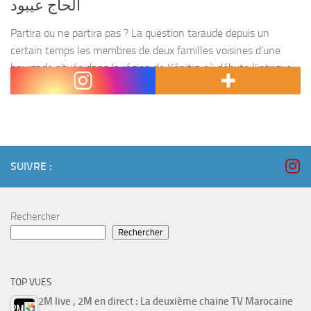
الحاج عيبود
Partira ou ne partira pas ? La question taraude depuis un
certain temps les membres de deux familles voisines d’une
bourgade située dans la région de Kénitra où débute l’intrigue
du film. D’abord, les...
SUIVRE :
Rechercher
Rechercher
TOP VUES
2M live , 2M en direct : La deuxième chaine TV Marocaine