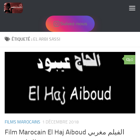
Skip to content
Suivez-nous
ÉTIQUETÉ :
EL ARBI SASSI
0
FILMS MAROCAINS
1 DÉCEMBRE 2018
Film Marocain El Haj Aiboud الفيلم مغربي