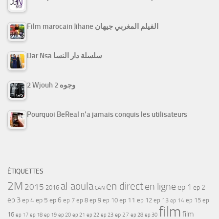
Film marocain Jihane الفيلم المغربي جيهان
Dar Nsa سلسلة دار النسا
2 Wjouh 2 وجوه
Pourquoi BeReal n’a jamais conquis les utilisateurs
ÉTIQUETTES
2M
al aoula
en direct
en ligne
2015
ep 1
ep 2
2016
CAN
ep 3
ep 4
ep 5
ep 6
ep 7
ep 11
ep 8
ep 9
ep 10
ep 12
ep 13
ep 15
ep
ep 14
film
film
16
ep 17
ep 21
ep 27
ep 18
ep 19
ep 20
ep 22
ep 23
ep 28
ep 30