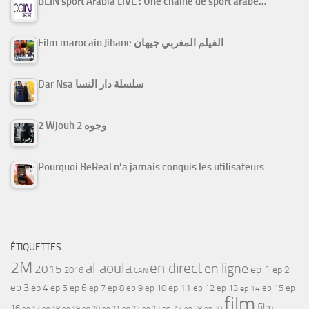
BEIN sport Arabia LIVE : Une chaine de sport arabe…
Film marocain Jihane الفيلم المغربي جيهان
Dar Nsa سلسلة دار النسا
2 Wjouh 2 وجوه
Pourquoi BeReal n’a jamais conquis les utilisateurs
ÉTIQUETTES
2M
al aoula
en direct
en ligne
2015
ep 1
ep 2
2016
CAN
ep 3
ep 4
ep 5
ep 6
ep 7
ep 11
ep 8
ep 9
ep 10
ep 12
ep 13
ep 15
ep
ep 14
film
film
16
ep 17
ep 21
ep 27
ep 18
ep 19
ep 20
ep 22
ep 23
ep 28
ep 30