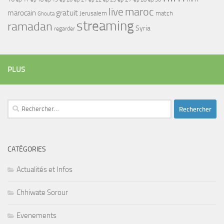
maroc
live
gratuit
marocain
Jerusalem
match
Ghouta
streaming
ramadan
Syria
regarder
PLUS
Rechercher :
CATÉGORIES
Actualités et Infos
Chhiwate Sorour
Evenements