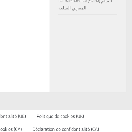
La marchandise (Sel3a) الفيلم
المغربي السلعة
entialité (UE)
Politique de cookies (UK)
cookies (CA)
Déclaration de confidentialité (CA)