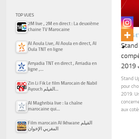
TOP VUES
2M live , 2M en direct : La deuxième
chaine TV Marocaine
SÉRIES E
Al Aoula Live, Al Aoula en direct, Al
Stand
Oula TNT en ligne
compéti
Arryadia TNT en direct , Arriadia en
20
ligne ,…
Stand Up
Zin Li Fik Le film Marocain de Nabil
pour cho
Ayouch الفيلم…
2019. Un
concerne 
Al Maghribia live : la chaîne
marocaine qui…
aux coté
Film marocain Al Ikhwane الفيلم
المغربي الإخوان