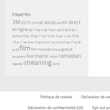
ÉTIQUETTES
2M
al aoula
en direct
2015
2016
CAN
en ligne
ep 1
ep 3
ep 2
ep 4
ep 5
ep 6
ep 7
ep 11
ep 8
ep 9
ep 10
ep 12
ep 13
ep 15
ep
ep 14
16
ep 17
ep 21
ep 27
ep 18
ep 19
ep 20
ep 22
ep 23
ep 28
film
gratuit
film marocain
ep 30
Ghouta
ramadan
maroc
live
Jerusalem
match
streaming
Syria
regarder
Politique de cookies
Déclaration de con
Déclaration de confidentialité (UK)
Opt-out pr