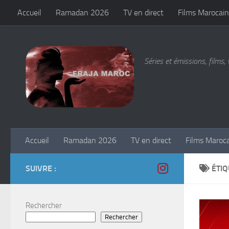
Accueil
Ramadan 2026
TV en direct
Films Marocain
Skip to content
Séries et émissions, films, 
Accueil
Ramadan 2026
TV en direct
Films Maroc
SUIVRE :
ÉTIQ
Rechercher
Rechercher