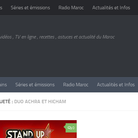
s
Séries et émissions
Radio Maroc
Actualités et Infos
vidéos , TV en ligne , recettes , astuces et actualité du Maroc
ains
Séries et émissions
Radio Maroc
Actualités et Infos
UETÉ :
DUO ACHRA ET HICHAM
0