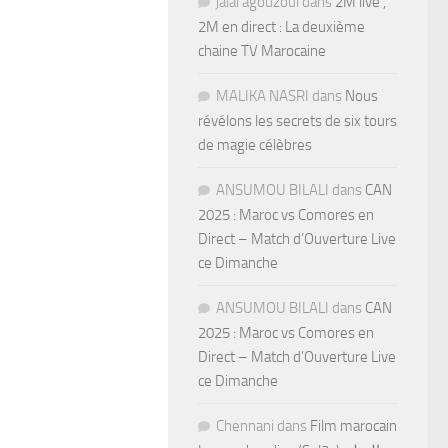
jalal agouzoul
dans
2M live ,
2M en direct : La deuxième
chaine TV Marocaine
MALIKA NASRI
dans
Nous
révélons les secrets de six tours
de magie célèbres
ANSUMOU BILALI
dans
CAN
2025 : Maroc vs Comores en
Direct – Match d’Ouverture Live
ce Dimanche
ANSUMOU BILALI
dans
CAN
2025 : Maroc vs Comores en
Direct – Match d’Ouverture Live
ce Dimanche
Chennani
dans
Film marocain