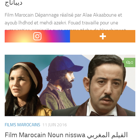
ديباناج
Film Marocain Dépannage réalisé par Alae Akaaboune et
ayoub lhdhod et mehdi azekri. Fouad travaille pour une
organisation criminelle avec comme tâche de blanchiment
d’argent et de mettre à disposition un disque contenant les...
0
FILMS MAROCAINS
11 JUIN 2016
Film Marocain Noun nisswa الفيلم المغربي