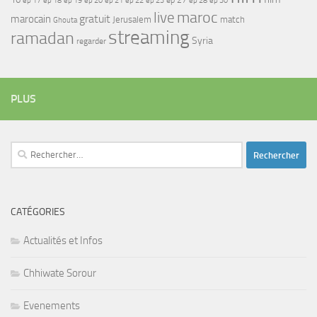
ep 17
ep 21
ep 27
ep 18
ep 19
ep 20
ep 22
ep 23
ep 28
ep 30
maroc
live
gratuit
marocain
Jerusalem
match
Ghouta
streaming
ramadan
Syria
regarder
PLUS
Rechercher :
CATÉGORIES
Actualités et Infos
Chhiwate Sorour
Evenements