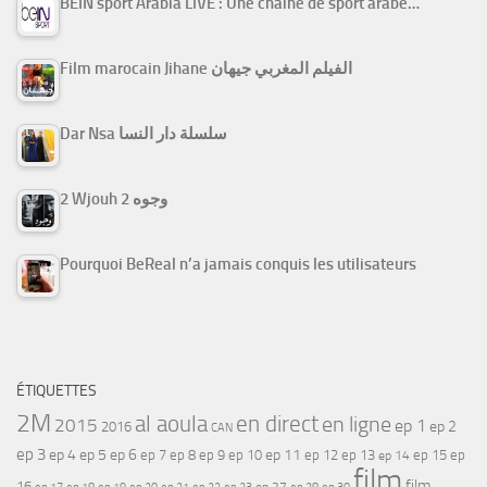
BEIN sport Arabia LIVE : Une chaine de sport arabe…
Film marocain Jihane الفيلم المغربي جيهان
Dar Nsa سلسلة دار النسا
2 Wjouh 2 وجوه
Pourquoi BeReal n’a jamais conquis les utilisateurs
ÉTIQUETTES
2M
al aoula
en direct
en ligne
2015
ep 1
ep 2
2016
CAN
ep 3
ep 4
ep 5
ep 6
ep 7
ep 11
ep 8
ep 9
ep 10
ep 12
ep 13
ep 15
ep
ep 14
film
film
16