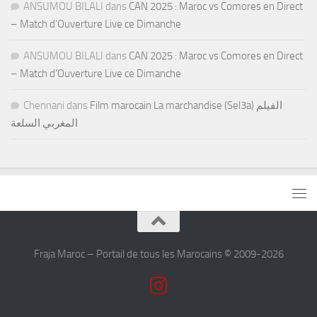
ANSUMOU BILALI
dans
CAN 2025 : Maroc vs Comores en Direct
– Match d’Ouverture Live ce Dimanche
ANSUMOU BILALI
dans
CAN 2025 : Maroc vs Comores en Direct
– Match d’Ouverture Live ce Dimanche
Chennani
dans
Film marocain La marchandise (Sel3a) الفيلم
المغربي السلعة
Fraja Maroc – Portail de tous les Marocains © 2009-2026