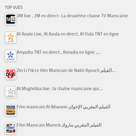
TOP VUES
2M live , 2M en direct : La deuxième chaine TV Marocaine
Al Aoula Live, Al Aoula en direct, Al Oula TNT en ligne
Arryadia TNT en direct , Arriadia en ligne ,…
Zin Li Fik Le film Marocain de Nabil Ayouch الفيلم…
Al Maghribia live : la chaîne marocaine qui…
Film marocain Al Ikhwane الفيلم المغربي الإخوان
Film Marocain Marock الفيلم المغربي ماروك