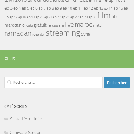
2015
ep 1
ep 2
2016
CAN
ep 3
ep 4
ep 5
ep 6
ep 7
ep 11
ep 8
ep 9
ep 10
ep 12
ep 13
ep 15
ep
ep 14
film
film
16
ep 17
ep 21
ep 27
ep 18
ep 19
ep 20
ep 22
ep 23
ep 28
ep 30
maroc
live
gratuit
marocain
Jerusalem
match
Ghouta
streaming
ramadan
Syria
regarder
PLUS
Rechercher :
CATÉGORIES
Actualités et Infos
Chhiwate Sorour