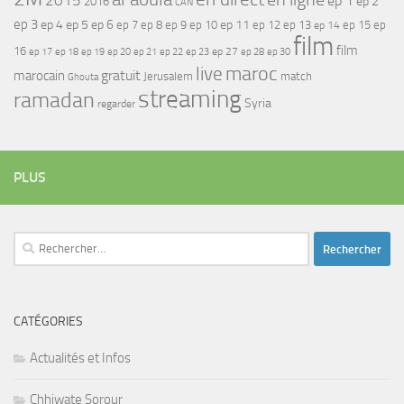
2015
ep 1
ep 2
2016
CAN
ep 3
ep 4
ep 5
ep 6
ep 7
ep 11
ep 8
ep 9
ep 10
ep 12
ep 13
ep 15
ep
ep 14
film
film
16
ep 17
ep 21
ep 27
ep 18
ep 19
ep 20
ep 22
ep 23
ep 28
ep 30
maroc
live
gratuit
marocain
Jerusalem
match
Ghouta
streaming
ramadan
Syria
regarder
PLUS
Rechercher :
CATÉGORIES
Actualités et Infos
Chhiwate Sorour