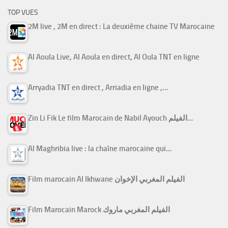
TOP VUES
2M live , 2M en direct : La deuxième chaine TV Marocaine
Al Aoula Live, Al Aoula en direct, Al Oula TNT en ligne
Arryadia TNT en direct , Arriadia en ligne ,…
Zin Li Fik Le film Marocain de Nabil Ayouch الفيلم…
Al Maghribia live : la chaîne marocaine qui…
Film marocain Al Ikhwane الفيلم المغربي الإخوان
Film Marocain Marock الفيلم المغربي ماروك