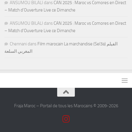
ANSUMOU BILALI
dans
CAN 2025 : Maroc vs Comores en Direct
– Match d’Ouverture Live ce Dimanche
ANSUMOU BILALI
dans
CAN 2025 : Maroc vs Comores en Direct
– Match d’Ouverture Live ce Dimanche
Chennani
dans
Film marocain La marchandise (Sel3a) الفيلم
المغربي السلعة
Fraja Maroc – Portail de tous les Marocains © 2009-2026