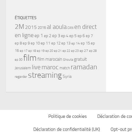
ÉTIQUETTES
2M
al aoula
en direct
2015
2016
CAN
en ligne
ep 1
ep 3
ep 2
ep 4
ep 5
ep 6
ep 7
ep 11
ep 8
ep 9
ep 10
ep 12
ep 13
ep 15
ep
ep 14
16
ep 17
ep 21
ep 27
ep 18
ep 19
ep 20
ep 22
ep 23
ep 28
film
gratuit
film marocain
ep 30
Ghouta
ramadan
maroc
live
Jerusalem
match
streaming
Syria
regarder
Politique de cookies
Déclaration de con
Déclaration de confidentialité (UK)
Opt-out pr