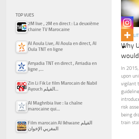
TOP VUES
2M live , 2M en direct : La deuxième
chaine TV Marocaine
ACTUALIT
Al Aoula Live, Al Aoula en direct, Al
Why U
Oula TNT en ligne
would
Arryadia TNT en direct , Arriadia en
In 2015,
ligne ,…
upon uni
Zin Li Fik Le film Marocain de Nabil
vigilant 
Ayouch الفيلم…
guidelin
introduce
Al Maghribia live : la chaîne
risk ass
marocaine qui…
being dr
train st
Film marocain Al Ikhwane الفيلم
المغربي الإخوان