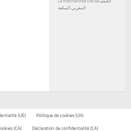
La marchandise (Sel3a) الفيلم
المغربي السلعة
entialité (UE)
Politique de cookies (UK)
cookies (CA)
Déclaration de confidentialité (CA)