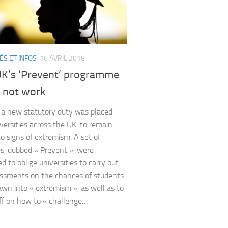
ÉS ET INFOS
16 AVRIL 2018
K’s ‘Prevent’ programme
 not work
 a new statutory duty was placed
versities across the UK: to remain
to signs of extremism. A set of
es, dubbed « Prevent », were
d to oblige universities to carry out
essments on the chances of students
awn into « extremism », as well as to
aff on how to « challenge…