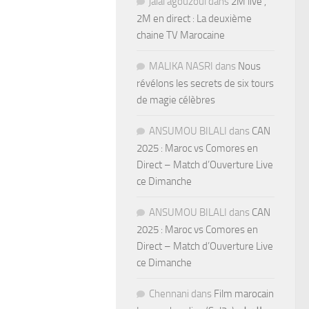
jalal agouzoul
dans
2M live ,
2M en direct : La deuxième
chaine TV Marocaine
MALIKA NASRI
dans
Nous
révélons les secrets de six tours
de magie célèbres
ANSUMOU BILALI
dans
CAN
2025 : Maroc vs Comores en
Direct – Match d’Ouverture Live
ce Dimanche
ANSUMOU BILALI
dans
CAN
2025 : Maroc vs Comores en
Direct – Match d’Ouverture Live
ce Dimanche
Chennani
dans
Film marocain