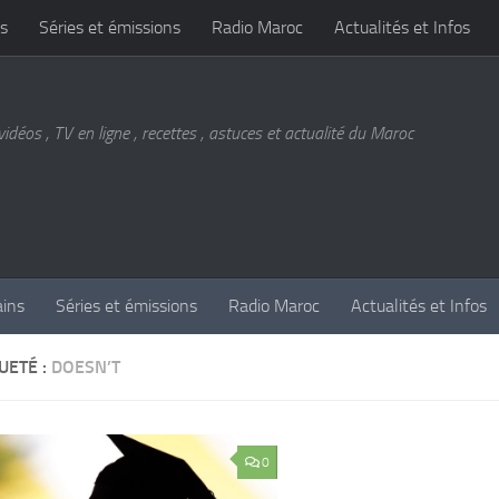
s
Séries et émissions
Radio Maroc
Actualités et Infos
vidéos , TV en ligne , recettes , astuces et actualité du Maroc
ains
Séries et émissions
Radio Maroc
Actualités et Infos
UETÉ :
DOESN’T
0