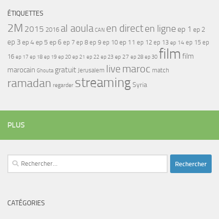
ÉTIQUETTES
2M
al aoula
en direct
en ligne
2015
ep 1
ep 2
2016
CAN
ep 3
ep 4
ep 5
ep 6
ep 7
ep 11
ep 8
ep 9
ep 10
ep 12
ep 13
ep 15
ep
ep 14
film
film
16
ep 17
ep 21
ep 27
ep 18
ep 19
ep 20
ep 22
ep 23
ep 28
ep 30
maroc
live
gratuit
marocain
Jerusalem
match
Ghouta
streaming
ramadan
Syria
regarder
PLUS
Rechercher :
CATÉGORIES