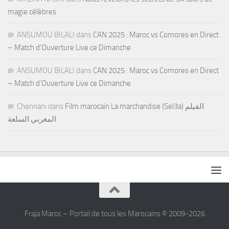
magie célèbres
ANSUMOU BILALI
dans
CAN 2025 : Maroc vs Comores en Direct
– Match d’Ouverture Live ce Dimanche
ANSUMOU BILALI
dans
CAN 2025 : Maroc vs Comores en Direct
– Match d’Ouverture Live ce Dimanche
Chennani
dans
Film marocain La marchandise (Sel3a) الفيلم
المغربي السلعة
Fraja Maroc – Portail de tous les Marocains © 2009-2026