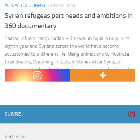
ACTUALITÉS ET INFOS
20 MARS 2018
Syrian refugees part needs and ambitions in
360 documentary
Zaatari refugee camp, Jordan – The war in Syria is now in its
eighth year and Syrians across the world have become
accustomed to a different life. Using animations to illustrate
their dreams, Dreaming in Zaatari: Stories After Syria, an
immersive virtual-reality film, takes viewers into the lives of
three Syrian teenagers in Jordan’s Zaatari refugee camp.…
SUIVRE :
Rechercher