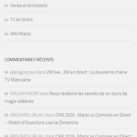
Séries et émissions
TV en direct
Wiki Maroc
COMMENTAIRES RÉCENTS
jalal agouzoul
dans
2M live , 2M en direct : La deuxième chaine
TV Marocaine
MALIKA NASRI
dans
Nous révélons les secrets de six tours de
magie célèbres
ANSUMOU BILALI
dans
CAN 2025 : Maroc vs Comores en Direct
– Match d’Ouverture Live ce Dimanche
ANSUMOU BILALI
dans
CAN 2025 : Maroc vs Comores en Direct