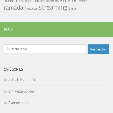
maroc
live
gratuit
marocain
Jerusalem
match
Ghouta
streaming
ramadan
Syria
regarder
PLUS
Rechercher :
CATÉGORIES
Actualités et Infos
Chhiwate Sorour
Evenements