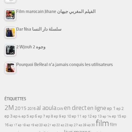
Film marocain Jihane الفيلم المغربي جيهان
Dar Nsa سلسلة دار النسا
2 Wjouh 2 وجوه
Pourquoi BeReal n’a jamais conquis les utilisateurs
ÉTIQUETTES
2M
al aoula
en direct
en ligne
2015
ep 1
ep 2
2016
CAN
ep 3
ep 4
ep 5
ep 6
ep 7
ep 11
ep 8
ep 9
ep 10
ep 12
ep 13
ep 15
ep
ep 14
film
film
16
ep 17
ep 21
ep 27
ep 18
ep 19
ep 20
ep 22
ep 23
ep 28
ep 30