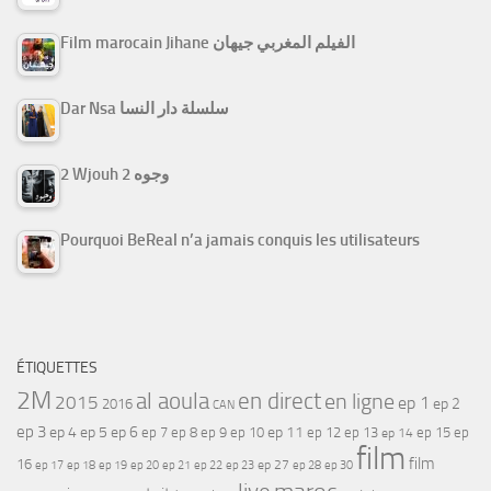
Film marocain Jihane الفيلم المغربي جيهان
Dar Nsa سلسلة دار النسا
2 Wjouh 2 وجوه
Pourquoi BeReal n’a jamais conquis les utilisateurs
ÉTIQUETTES
2M
al aoula
en direct
en ligne
2015
ep 1
ep 2
2016
CAN
ep 3
ep 4
ep 5
ep 6
ep 7
ep 11
ep 8
ep 9
ep 10
ep 12
ep 13
ep 15
ep
ep 14
film
film
16
ep 17
ep 21
ep 27
ep 18
ep 19
ep 20
ep 22
ep 23
ep 28
ep 30