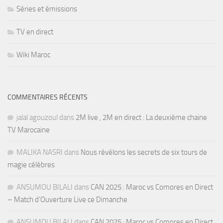
Séries et émissions
TV en direct
Wiki Maroc
COMMENTAIRES RÉCENTS
jalal agouzoul
dans
2M live , 2M en direct : La deuxième chaine
TV Marocaine
MALIKA NASRI
dans
Nous révélons les secrets de six tours de
magie célèbres
ANSUMOU BILALI
dans
CAN 2025 : Maroc vs Comores en Direct
– Match d’Ouverture Live ce Dimanche
ANSUMOU BILALI
dans
CAN 2025 : Maroc vs Comores en Direct