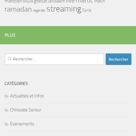
maroc
live
gratuit
marocain
Jerusalem
match
Ghouta
streaming
ramadan
Syria
regarder
PLUS
Rechercher :
CATÉGORIES
Actualités et Infos
Chhiwate Sorour
Evenements