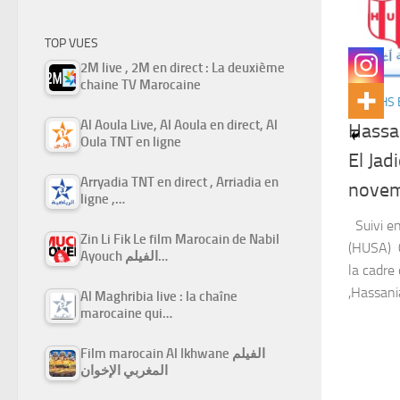
TOP VUES
2M live , 2M en direct : La deuxième
chaine TV Marocaine
MATCHS 
Al Aoula Live, Al Aoula en direct, Al
Hassa
Oula TNT en ligne
El Jad
Arryadia TNT en direct , Arriadia en
novem
ligne ,…
Suivi en
Zin Li Fik Le film Marocain de Nabil
(HUSA) 
Ayouch الفيلم…
la cadre
,Hassani
Al Maghribia live : la chaîne
marocaine qui…
Film marocain Al Ikhwane الفيلم
المغربي الإخوان