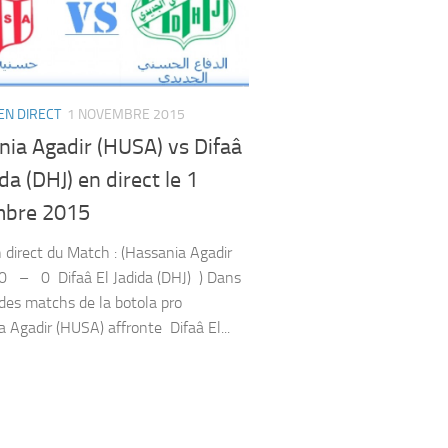
EN DIRECT
1 NOVEMBRE 2015
nia Agadir (HUSA) vs Difaâ
ida (DHJ) en direct le 1
bre 2015
 direct du Match : (Hassania Agadir
0 – 0 Difaâ El Jadida (DHJ) ) Dans
 des matchs de la botola pro
a Agadir (HUSA) affronte Difaâ El...