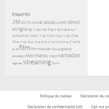
ÉTIQUETTES
2M
al aoula
en direct
2015
2016
CAN
en ligne
ep 1
ep 3
ep 2
ep 4
ep 5
ep 6
ep 7
ep 11
ep 8
ep 9
ep 10
ep 12
ep 13
ep 15
ep
ep 14
16
ep 17
ep 21
ep 27
ep 18
ep 19
ep 20
ep 22
ep 23
ep 28
film
gratuit
film marocain
ep 30
Ghouta
ramadan
maroc
live
Jerusalem
match
streaming
Syria
regarder
Politique de cookies
Déclaration de con
Déclaration de confidentialité (UK)
Opt-out pr