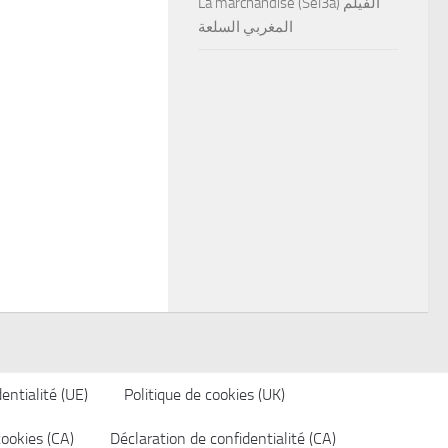
La marchandise (Sel3a) الفيلم
المغربي السلعة
entialité (UE)
Politique de cookies (UK)
cookies (CA)
Déclaration de confidentialité (CA)