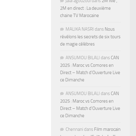
jalal agouzoul
dans
2M live ,
2M en direct : La deuxième
chaine TV Marocaine
MALIKA NASRI
dans
Nous
révélons les secrets de six tours
de magie célèbres
ANSUMOU BILALI
dans
CAN
2025 : Maroc vs Comores en
Direct – Match d’Ouverture Live
ce Dimanche
ANSUMOU BILALI
dans
CAN
2025 : Maroc vs Comores en
Direct – Match d’Ouverture Live
ce Dimanche
Chennani
dans
Film marocain