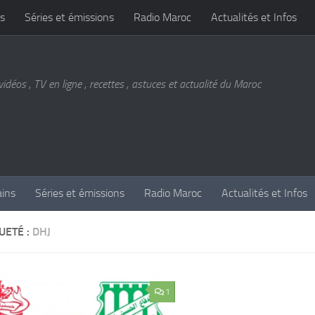
s
Séries et émissions
Radio Maroc
Actualités et Infos
vidéos , TV en ligne , recettes , astuces et actualité du Maroc
ains
Séries et émissions
Radio Maroc
Actualités et Infos
UETÉ :
DHJ
1