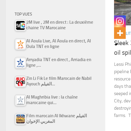
TOP VUES
2M live , 2M en direct : La deuxième
chaine TV Marocaine
ACTUALIT
Al Aoula Live, Al Aoula en direct, Al
Sleek 
Oula TNT en ligne
oil sp
Arryadia TNT en direct , Arriadia en
Lessi Ph
ligne ,…
pipeline 
Zin Li Fik Le film Marocain de Nabil
resource
Ayouch الفيلم…
days that
seeped 
Al Maghribia live : la chaîne
City, de
marocaine qui…
destroyi
farms. Te
Film marocain Al Ikhwane الفيلم
المغربي الإخوان