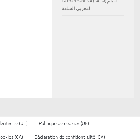
La marchandise (Sel3a) الفيلم
المغربي السلعة
entialité (UE)
Politique de cookies (UK)
cookies (CA)
Déclaration de confidentialité (CA)