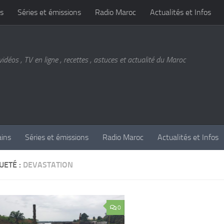
s
Séries et émissions
Radio Maroc
Actualités et Infos
vidéos , TV en ligne , recettes , astuces et actualité du Maroc
ains
Séries et émissions
Radio Maroc
Actualités et Infos
UETÉ :
DEVASTATION
0