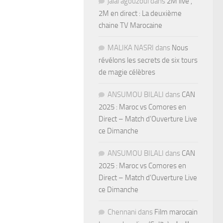
jalal agouzoul
dans
2M live ,
2M en direct : La deuxième
chaine TV Marocaine
MALIKA NASRI
dans
Nous
révélons les secrets de six tours
de magie célèbres
ANSUMOU BILALI
dans
CAN
2025 : Maroc vs Comores en
Direct – Match d’Ouverture Live
ce Dimanche
ANSUMOU BILALI
dans
CAN
2025 : Maroc vs Comores en
Direct – Match d’Ouverture Live
ce Dimanche
Chennani
dans
Film marocain