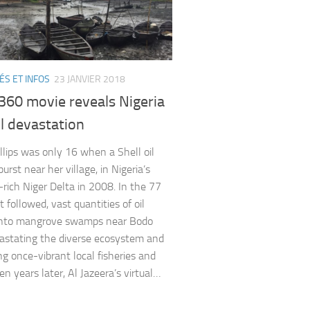
ÉS ET INFOS
23 JANVIER 2018
360 movie reveals Nigeria
ill devastation
illips was only 16 when a Shell oil
burst near her village, in Nigeria’s
-rich Niger Delta in 2008. In the 77
 followed, vast quantities of oil
into mangrove swamps near Bodo
vastating the diverse ecosystem and
ng once-vibrant local fisheries and
n years later, Al Jazeera’s virtual…