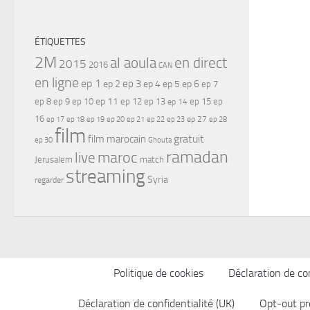
ÉTIQUETTES
2M
al aoula
en direct
2015
2016
CAN
en ligne
ep 1
ep 3
ep 2
ep 4
ep 5
ep 6
ep 7
ep 11
ep 8
ep 9
ep 10
ep 12
ep 13
ep 15
ep
ep 14
16
ep 17
ep 21
ep 27
ep 18
ep 19
ep 20
ep 22
ep 23
ep 28
film
gratuit
film marocain
ep 30
Ghouta
ramadan
maroc
live
Jerusalem
match
streaming
Syria
regarder
Politique de cookies
Déclaration de con
Déclaration de confidentialité (UK)
Opt-out pr