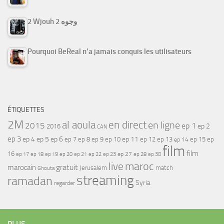
2 Wjouh 2 وجوه
Pourquoi BeReal n’a jamais conquis les utilisateurs
ÉTIQUETTES
2M
al aoula
en direct
en ligne
2015
ep 1
ep 2
2016
CAN
ep 3
ep 4
ep 5
ep 6
ep 7
ep 11
ep 8
ep 9
ep 10
ep 12
ep 13
ep 15
ep
ep 14
film
film
16
ep 17
ep 21
ep 27
ep 18
ep 19
ep 20
ep 22
ep 23
ep 28
ep 30
maroc
live
gratuit
marocain
Jerusalem
match
Ghouta
streaming
ramadan
Syria
regarder
PLUS