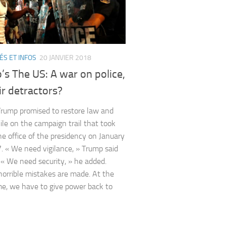
ÉS ET INFOS
20 JANVIER 2018
s The US: A war on police,
ir detractors?
rump promised to restore law and
ile on the campaign trail that took
he office of the presidency on January
. « We need vigilance, » Trump said
 « We need security, » he added.
orrible mistakes are made. At the
e, we have to give power back to