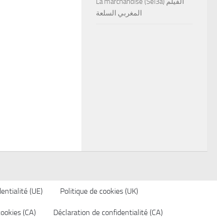
La marchandise (Sel3a) الفيلم
المغربي السلعة
entialité (UE)
Politique de cookies (UK)
cookies (CA)
Déclaration de confidentialité (CA)