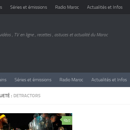
s
Séries et émissions
Radio Maroc
Actualités et Infos
vidéos , TV en ligne , recettes , astuces et actualité du Maroc
ains
Séries et émissions
Radio Maroc
Actualités et Infos
UETÉ :
DETRACTORS
0