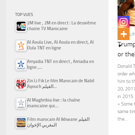
TOP VUES
2M live , 2M en direct : La deuxième
chaine TV Marocaine
ACTUALIT
Al Aoula Live, Al Aoula en direct, Al
Trump’
Oula TNT en ligne
or the
Arryadia TNT en direct , Arriadia en
Donald T
ligne ,…
order wh
Zin Li Fik Le film Marocain de Nabil
him to t
Ayouch الفيلم…
20, 2017
in 2015.
Al Maghribia live : la chaîne
« Some h
marocaine qui…
same tim
the…
Film marocain Al Ikhwane الفيلم
المغربي الإخوان