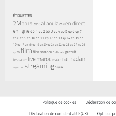
ÉTIQUETTES
2M
al aoula
en direct
2015
2016
CAN
en ligne
ep 1
ep 3
ep 2
ep 4
ep 5
ep 6
ep 7
ep 11
ep 8
ep 9
ep 10
ep 12
ep 13
ep 15
ep
ep 14
16
ep 17
ep 21
ep 27
ep 18
ep 19
ep 20
ep 22
ep 23
ep 28
film
gratuit
film marocain
ep 30
Ghouta
ramadan
maroc
live
Jerusalem
match
streaming
Syria
regarder
Politique de cookies
Déclaration de con
Déclaration de confidentialité (UK)
Opt-out pr