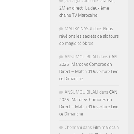
jalal agouzoul
dans
2M live ,
2M en direct : La deuxième
chaine TV Marocaine
MALIKA NASRI
dans
Nous
révélons les secrets de six tours
de magie célèbres
ANSUMOU BILALI
dans
CAN
2025 : Maroc vs Comores en
Direct – Match d’Ouverture Live
ce Dimanche
ANSUMOU BILALI
dans
CAN
2025 : Maroc vs Comores en
Direct – Match d’Ouverture Live
ce Dimanche
Chennani
dans
Film marocain