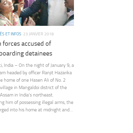
ÉS ET INFOS
23 JANVIER 2018
 forces accused of
boarding detainees
, India – On the night of January 9, a
eam headed by officer Ranjit Hazarika
he home of one Hasen Ali of No. 2
illage in Mangaldoi district of the
 Assam in India’s northeast.
ng him of possessing illegal arms, the
arged into his home at midnight and…