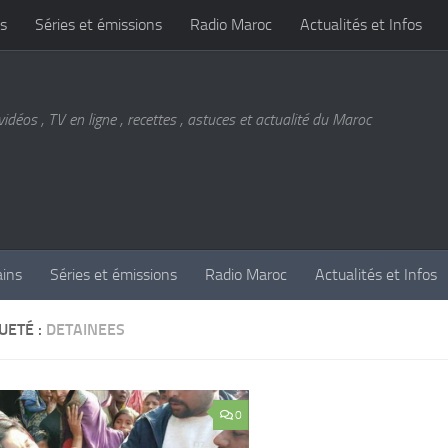
s
Séries et émissions
Radio Maroc
Actualités et Infos
vidéos , TV en ligne , recettes , astuces et actualité du Maroc
ains
Séries et émissions
Radio Maroc
Actualités et Infos
UETÉ :
DETAINEES
0