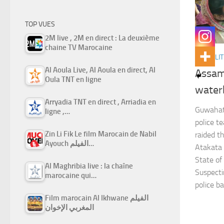
TOP VUES
2M live , 2M en direct : La deuxième
chaine TV Marocaine
ACTUALIT
Al Aoula Live, Al Aoula en direct, Al
Assam
Oula TNT en ligne
water
Arryadia TNT en direct , Arriadia en
Guwahati
ligne ,…
police t
Zin Li Fik Le film Marocain de Nabil
raided t
Ayouch الفيلم…
Atakata v
State of
Al Maghribia live : la chaîne
Suspecti
marocaine qui…
police b
Film marocain Al Ikhwane الفيلم
المغربي الإخوان