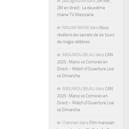
jalal agouzoul
dans
2M live ,
2M en direct : La deuxième
chaine TV Marocaine
MALIKA NASRI
dans
Nous
révélons les secrets de six tours
de magie célèbres
ANSUMOU BILALI
dans
CAN
2025 : Maroc vs Comores en
Direct – Match d’Ouverture Live
ce Dimanche
ANSUMOU BILALI
dans
CAN
2025 : Maroc vs Comores en
Direct – Match d’Ouverture Live
ce Dimanche
Chennani
dans
Film marocain