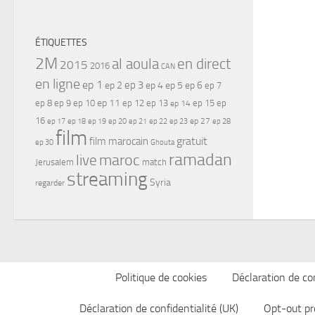
ÉTIQUETTES
2M
al aoula
en direct
2015
2016
CAN
en ligne
ep 1
ep 3
ep 2
ep 4
ep 5
ep 6
ep 7
ep 11
ep 8
ep 9
ep 10
ep 12
ep 13
ep 15
ep
ep 14
16
ep 17
ep 21
ep 27
ep 18
ep 19
ep 20
ep 22
ep 23
ep 28
film
gratuit
film marocain
ep 30
Ghouta
ramadan
maroc
live
Jerusalem
match
streaming
Syria
regarder
Politique de cookies
Déclaration de con
Déclaration de confidentialité (UK)
Opt-out pr