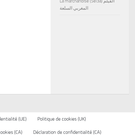
La marchandise (Sel3a) الفيلم
المغربي السلعة
entialité (UE)
Politique de cookies (UK)
cookies (CA)
Déclaration de confidentialité (CA)