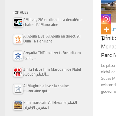
TOP VUES
2M live , 2M en direct : La deuxième
chaine TV Marocaine
ACTUALIT
Al Aoula Live, Al Aoula en direct, Al
Tifnit
Oula TNT en ligne
Menacé
Arryadia TNT en direct , Arriadia en
Parc 
ligne ,…
Le pittor
Zin Li Fik Le film Marocain de Nabil
niché da
Ayouch الفيلم…
Souss Ma
existent
Al Maghribia live : la chaîne
marocaine qui…
gouverne
Film marocain Al Ikhwane الفيلم
المغربي الإخوان