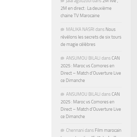
jalal agouzoul
dans
2M live ,
2M en direct : La deuxième
chaine TV Marocaine
MALIKA NASRI
dans
Nous
révélons les secrets de six tours
de magie célèbres
ANSUMOU BILALI
dans
CAN
2025 : Maroc vs Comores en
Direct – Match d’Ouverture Live
ce Dimanche
ANSUMOU BILALI
dans
CAN
2025 : Maroc vs Comores en
Direct – Match d’Ouverture Live
ce Dimanche
Chennani
dans
Film marocain