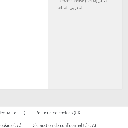
La marchandise (Sel3a) الفيلم
المغربي السلعة
entialité (UE)
Politique de cookies (UK)
cookies (CA)
Déclaration de confidentialité (CA)