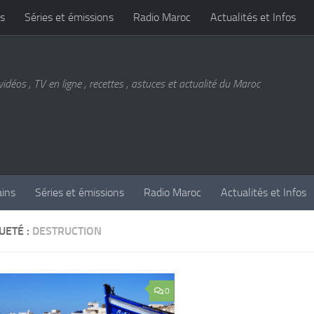
s
Séries et émissions
Radio Maroc
Actualités et Infos
vidéos , TV en ligne , recettes , astuces et actualité du Maroc
ains
Séries et émissions
Radio Maroc
Actualités et Infos
UETÉ :
DESTRUCTION
0