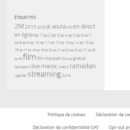
ÉTIQUETTES
2M
al aoula
en direct
2015
2016
CAN
en ligne
ep 1
ep 3
ep 2
ep 4
ep 5
ep 6
ep 7
ep 11
ep 8
ep 9
ep 10
ep 12
ep 13
ep 15
ep
ep 14
16
ep 17
ep 21
ep 27
ep 18
ep 19
ep 20
ep 22
ep 23
ep 28
film
gratuit
film marocain
ep 30
Ghouta
ramadan
maroc
live
Jerusalem
match
streaming
Syria
regarder
Politique de cookies
Déclaration de con
Déclaration de confidentialité (UK)
Opt-out pr