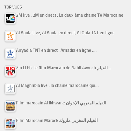
TOP VUES
2M live , 2M en direct : La deuxième chaine TV Marocaine
Al Aoula Live, Al Aoula en direct, Al Oula TNT en ligne
Arryadia TNT en direct , Arriadia en ligne ,…
Zin Li Fik Le film Marocain de Nabil Ayouch الفيلم…
Al Maghribia live : la chaîne marocaine qui…
Film marocain Al Ikhwane الفيلم المغربي الإخوان
Film Marocain Marock الفيلم المغربي ماروك