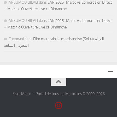
ANSUMOU BILALI
dans
CAN 2025 : Maroc vs Comores en Direct
– Match d’Ouverture Live ce Dimanche
ANSUMOU BILALI
dans
CAN 2025 : Maroc vs Comores en Direct
– Match d’Ouverture Live ce Dimanche
Chennani
dans
Film marocain La marchandise (Sel3a) الفيلم
المغربي السلعة
Fraja Maroc – Portail de tous les Marocains © 2009-2026