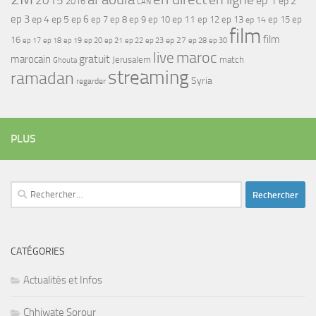
2015
ep 1
ep 2
2016
CAN
ep 3
ep 4
ep 5
ep 6
ep 7
ep 11
ep 8
ep 9
ep 10
ep 12
ep 13
ep 15
ep
ep 14
film
film
16
ep 17
ep 21
ep 27
ep 18
ep 19
ep 20
ep 22
ep 23
ep 28
ep 30
maroc
live
gratuit
marocain
Jerusalem
match
Ghouta
streaming
ramadan
Syria
regarder
PLUS
Rechercher :
CATÉGORIES
Actualités et Infos
Chhiwate Sorour