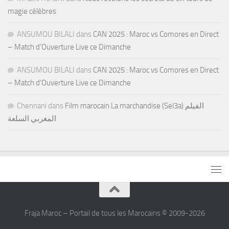
magie célèbres
ANSUMOU BILALI
dans
CAN 2025 : Maroc vs Comores en Direct
– Match d’Ouverture Live ce Dimanche
ANSUMOU BILALI
dans
CAN 2025 : Maroc vs Comores en Direct
– Match d’Ouverture Live ce Dimanche
Chennani
dans
Film marocain La marchandise (Sel3a) الفيلم
المغربي السلعة
Fraja Maroc – Portail de tous les Marocains © 2009-2026