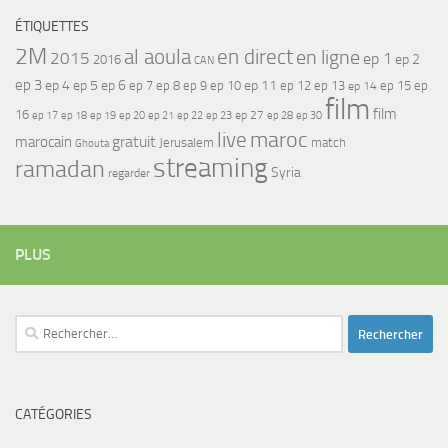
ÉTIQUETTES
2M
al aoula
en direct
en ligne
2015
ep 1
ep 2
2016
CAN
ep 3
ep 4
ep 5
ep 6
ep 7
ep 11
ep 8
ep 9
ep 10
ep 12
ep 13
ep 15
ep
ep 14
film
film
16
ep 17
ep 21
ep 27
ep 18
ep 19
ep 20
ep 22
ep 23
ep 28
ep 30
maroc
live
gratuit
marocain
Jerusalem
match
Ghouta
streaming
ramadan
Syria
regarder
PLUS
Rechercher :
CATÉGORIES