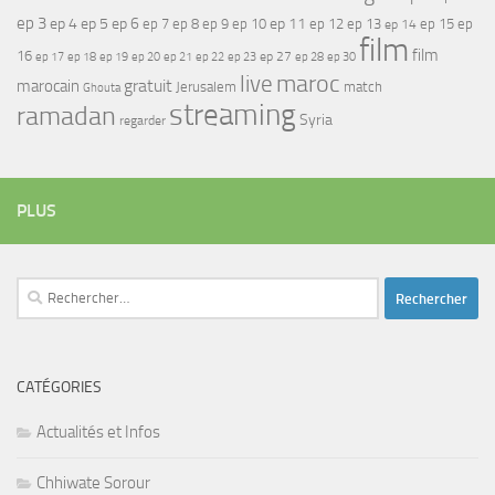
ep 3
ep 4
ep 5
ep 6
ep 7
ep 11
ep 8
ep 9
ep 10
ep 12
ep 13
ep 15
ep
ep 14
film
film
16
ep 17
ep 21
ep 27
ep 18
ep 19
ep 20
ep 22
ep 23
ep 28
ep 30
maroc
live
gratuit
marocain
Jerusalem
match
Ghouta
streaming
ramadan
Syria
regarder
PLUS
Rechercher :
CATÉGORIES
Actualités et Infos
Chhiwate Sorour