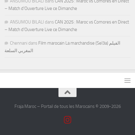
ANSUMOU BILALI
dans
CAN 2025 : Maroc vs Comores en Direct
– Match d’Ouverture Live ce Dimanche
ANSUMOU BILALI
dans
CAN 2025 : Maroc vs Comores en Direct
– Match d’Ouverture Live ce Dimanche
Chennani
dans
Film marocain La marchandise (Sel3a) الفيلم
المغربي السلعة
Fraja Maroc – Portail de tous les Marocains © 2009-2026