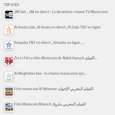
TOP VUES
2M live , 2M en direct : La deuxième chaine TV Marocaine
Al Aoula Live, Al Aoula en direct, Al Oula TNT en ligne
Arryadia TNT en direct , Arriadia en ligne ,…
Zin Li Fik Le film Marocain de Nabil Ayouch الفيلم…
Al Maghribia live : la chaîne marocaine qui…
Film marocain Al Ikhwane الفيلم المغربي الإخوان
Film Marocain Marock الفيلم المغربي ماروك