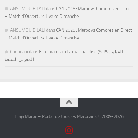
ANSUMOU BILALI
dans
CAN 2025 : Maroc vs Comores en Direct
– Match d’Ouverture Live ce Dimanche
ANSUMOU BILALI
dans
CAN 2025 : Maroc vs Comores en Direct
– Match d’Ouverture Live ce Dimanche
Chennani
dans
Film marocain La marchandise (Sel3a) الفيلم
المغربي السلعة
Fraja Maroc – Portail de tous les Marocains © 2009-2026