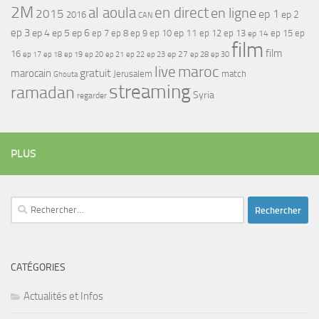
2M
al aoula
en direct
en ligne
2015
ep 1
ep 2
2016
CAN
ep 3
ep 4
ep 5
ep 6
ep 7
ep 11
ep 8
ep 9
ep 10
ep 12
ep 13
ep 15
ep
ep 14
film
film
16
ep 17
ep 21
ep 27
ep 18
ep 19
ep 20
ep 22
ep 23
ep 28
ep 30
maroc
live
gratuit
marocain
Jerusalem
match
Ghouta
streaming
ramadan
Syria
regarder
PLUS
Rechercher :
CATÉGORIES
Actualités et Infos