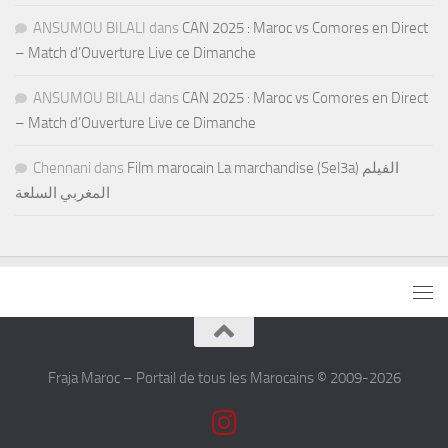
ANSUMOU BILALI
dans
CAN 2025 : Maroc vs Comores en Direct
– Match d’Ouverture Live ce Dimanche
ANSUMOU BILALI
dans
CAN 2025 : Maroc vs Comores en Direct
– Match d’Ouverture Live ce Dimanche
Chennani
dans
Film marocain La marchandise (Sel3a) الفيلم
المغربي السلعة
Fraja Maroc – Portail de tous les Marocains © 2009-2026