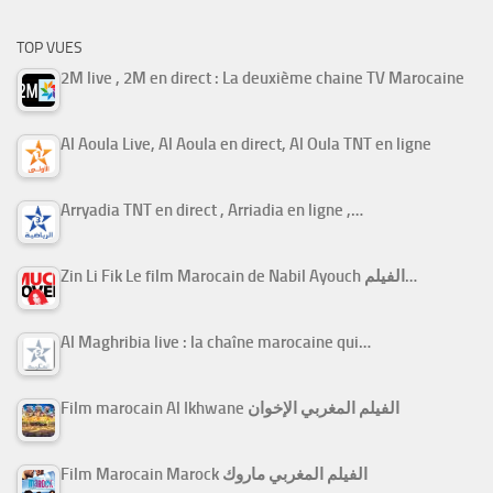
TOP VUES
2M live , 2M en direct : La deuxième chaine TV Marocaine
Al Aoula Live, Al Aoula en direct, Al Oula TNT en ligne
Arryadia TNT en direct , Arriadia en ligne ,…
Zin Li Fik Le film Marocain de Nabil Ayouch الفيلم…
Al Maghribia live : la chaîne marocaine qui…
Film marocain Al Ikhwane الفيلم المغربي الإخوان
Film Marocain Marock الفيلم المغربي ماروك