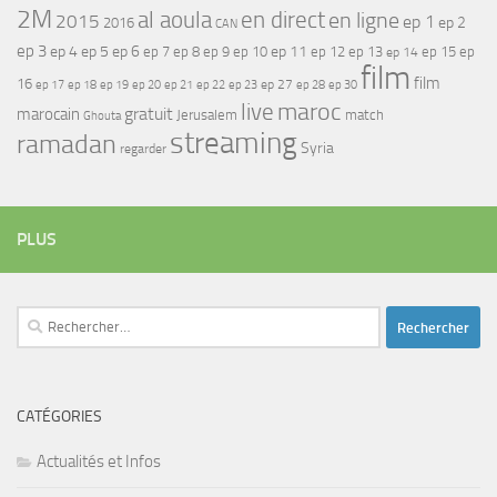
2M
al aoula
en direct
en ligne
2015
ep 1
ep 2
2016
CAN
ep 3
ep 4
ep 5
ep 6
ep 7
ep 11
ep 8
ep 9
ep 10
ep 12
ep 13
ep 15
ep
ep 14
film
film
16
ep 17
ep 21
ep 27
ep 18
ep 19
ep 20
ep 22
ep 23
ep 28
ep 30
maroc
live
gratuit
marocain
Jerusalem
match
Ghouta
streaming
ramadan
Syria
regarder
PLUS
Rechercher :
CATÉGORIES
Actualités et Infos