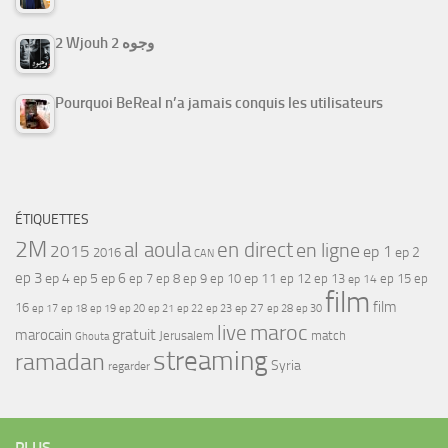
2 Wjouh 2 وجوه
Pourquoi BeReal n’a jamais conquis les utilisateurs
ÉTIQUETTES
2M
al aoula
en direct
en ligne
2015
ep 1
ep 2
2016
CAN
ep 3
ep 4
ep 5
ep 6
ep 7
ep 11
ep 8
ep 9
ep 10
ep 12
ep 13
ep 15
ep
ep 14
film
film
16
ep 17
ep 21
ep 27
ep 18
ep 19
ep 20
ep 22
ep 23
ep 28
ep 30
maroc
live
gratuit
marocain
Jerusalem
match
Ghouta
streaming
ramadan
Syria
regarder
PLUS