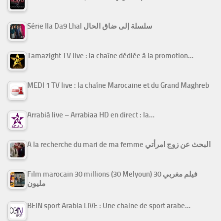
Série Ila Da9 Lhal سلسلة إلى ضاق الحال
Tamazight TV live : la chaîne dédiée à la promotion…
MEDI 1 TV live : la chaîne Marocaine et du Grand Maghreb
Arrabiâ live – Arrabiaa HD en direct : la…
A la recherche du mari de ma femme البحث عن زوج امرأتي
Film marocain 30 millions (30 Melyoun) فيلم مغربي 30
مليون
BEIN sport Arabia LIVE : Une chaine de sport arabe…