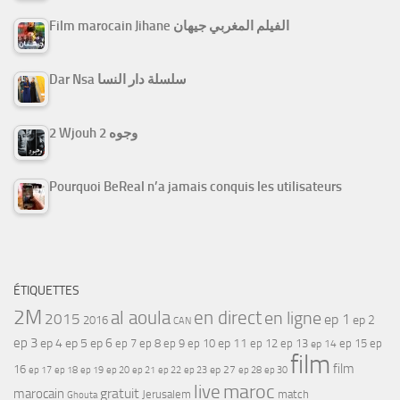
Film marocain Jihane الفيلم المغربي جيهان
Dar Nsa سلسلة دار النسا
2 Wjouh 2 وجوه
Pourquoi BeReal n’a jamais conquis les utilisateurs
ÉTIQUETTES
2M
al aoula
en direct
en ligne
2015
ep 1
ep 2
2016
CAN
ep 3
ep 4
ep 5
ep 6
ep 7
ep 11
ep 8
ep 9
ep 10
ep 12
ep 13
ep 15
ep
ep 14
film
film
16
ep 17
ep 21
ep 27
ep 18
ep 19
ep 20
ep 22
ep 23
ep 28
ep 30
maroc
live
gratuit
marocain
Jerusalem
match
Ghouta