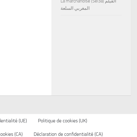
La marchandise (Sel3a) الفيلم
المغربي السلعة
entialité (UE)
Politique de cookies (UK)
cookies (CA)
Déclaration de confidentialité (CA)