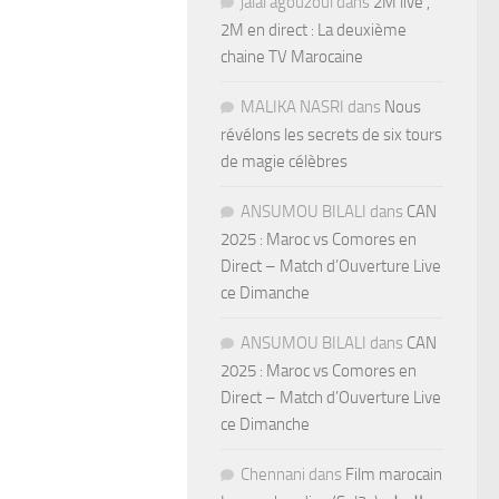
jalal agouzoul
dans
2M live ,
2M en direct : La deuxième
chaine TV Marocaine
MALIKA NASRI
dans
Nous
révélons les secrets de six tours
de magie célèbres
ANSUMOU BILALI
dans
CAN
2025 : Maroc vs Comores en
Direct – Match d’Ouverture Live
ce Dimanche
ANSUMOU BILALI
dans
CAN
2025 : Maroc vs Comores en
Direct – Match d’Ouverture Live
ce Dimanche
Chennani
dans
Film marocain