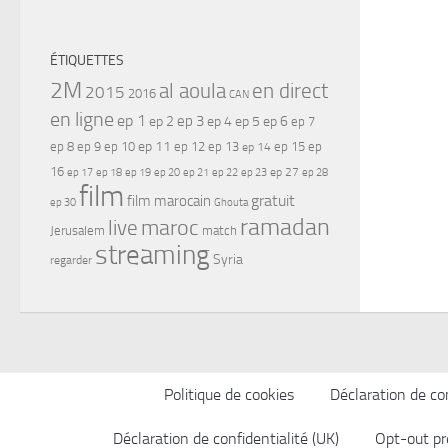
ÉTIQUETTES
2M
al aoula
en direct
2015
2016
CAN
en ligne
ep 1
ep 3
ep 2
ep 4
ep 5
ep 6
ep 7
ep 11
ep 8
ep 9
ep 10
ep 12
ep 13
ep 15
ep
ep 14
16
ep 17
ep 21
ep 27
ep 18
ep 19
ep 20
ep 22
ep 23
ep 28
film
gratuit
film marocain
ep 30
Ghouta
ramadan
maroc
live
Jerusalem
match
streaming
Syria
regarder
Politique de cookies
Déclaration de con
Déclaration de confidentialité (UK)
Opt-out pr