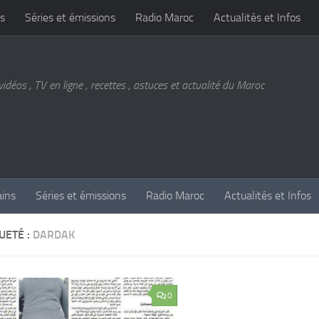
s
Séries et émissions
Radio Maroc
Actualités et Infos
vidéos , TV en ligne , recettes , astuces et actualité du Maroc
ains
Séries et émissions
Radio Maroc
Actualités et Infos
UETÉ :
DARDAK
0