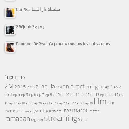
Dar Nsa سلسلة دار النسا
2 Wjouh 2 وجوه
Pourquoi BeReal n’a jamais conquis les utilisateurs
ÉTIQUETTES
2M
al aoula
en direct
en ligne
2015
ep 1
ep 2
2016
CAN
ep 3
ep 4
ep 5
ep 6
ep 7
ep 11
ep 8
ep 9
ep 10
ep 12
ep 13
ep 15
ep
ep 14
film
film
16
ep 17
ep 21
ep 27
ep 18
ep 19
ep 20
ep 22
ep 23
ep 28
ep 30
maroc
live
gratuit
marocain
Jerusalem
match
Ghouta
streaming
ramadan
Syria
regarder