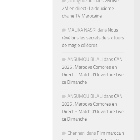
jalal agouzoul
dans
2M live ,
2M en direct : La deuxième
chaine TV Marocaine
MALIKA NASRI
dans
Nous
révélons les secrets de six tours
de magie célèbres
ANSUMOU BILALI
dans
CAN
2025 : Maroc vs Comores en
Direct – Match d’Ouverture Live
ce Dimanche
ANSUMOU BILALI
dans
CAN
2025 : Maroc vs Comores en
Direct – Match d’Ouverture Live
ce Dimanche
Chennani
dans
Film marocain