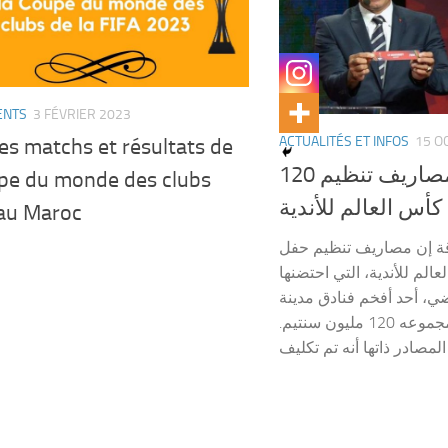
ENTS
3 FÉVRIER 2023
ACTUALITÉS ET INFOS
15 O
es matchs et résultats de
120 مليون سنتيم مصاريف تنظيم
upe du monde des clubs
أس العالم للأندية
au Maroc
ة إن مصاريف تنظيم حفل
الم للأندية، التي احتضنها
ي، أحد أفخم فنادق مدينة
مراكش، بلغ ما مجموعه 120 مليون سنتيم.