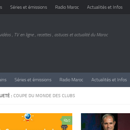
s
Séries et émissions
Radio Maroc
Actualités et Infos
vidéos , TV en ligne , recettes , astuces et actualité du Maroc
ains
Séries et émissions
Radio Maroc
Actualités et Infos
UETÉ :
COUPE DU MONDE DES CLUBS
0