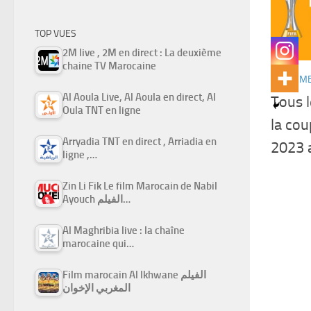
TOP VUES
2M live , 2M en direct : La deuxième
chaine TV Marocaine
EVENEM
Al Aoula Live, Al Aoula en direct, Al
Tous l
Oula TNT en ligne
la co
Arryadia TNT en direct , Arriadia en
2023 
ligne ,…
Zin Li Fik Le film Marocain de Nabil
Ayouch الفيلم…
Al Maghribia live : la chaîne
marocaine qui…
Film marocain Al Ikhwane الفيلم
المغربي الإخوان