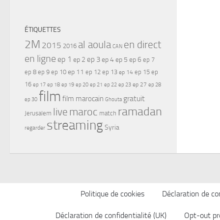
ÉTIQUETTES
2M
al aoula
en direct
2015
2016
CAN
en ligne
ep 1
ep 3
ep 2
ep 4
ep 5
ep 6
ep 7
ep 11
ep 8
ep 9
ep 10
ep 12
ep 13
ep 15
ep
ep 14
16
ep 17
ep 21
ep 27
ep 18
ep 19
ep 20
ep 22
ep 23
ep 28
film
gratuit
film marocain
ep 30
Ghouta
ramadan
maroc
live
Jerusalem
match
streaming
Syria
regarder
Politique de cookies
Déclaration de con
Déclaration de confidentialité (UK)
Opt-out pr