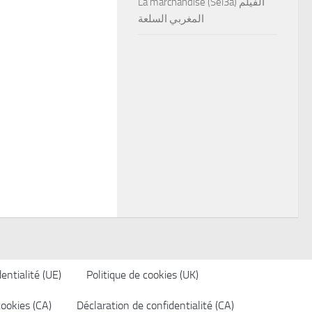
La marchandise (Sel3a) الفيلم
المغربي السلعة
entialité (UE)
Politique de cookies (UK)
cookies (CA)
Déclaration de confidentialité (CA)