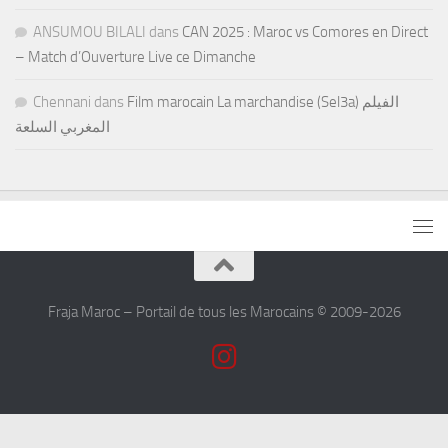
ANSUMOU BILALI
dans
CAN 2025 : Maroc vs Comores en Direct
– Match d’Ouverture Live ce Dimanche
Chennani
dans
Film marocain La marchandise (Sel3a) الفيلم
المغربي السلعة
Fraja Maroc – Portail de tous les Marocains © 2009-2026