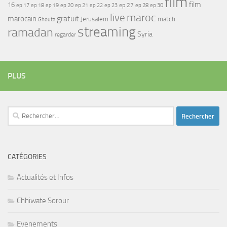
film
film
16
ep 17
ep 21
ep 27
ep 18
ep 19
ep 20
ep 22
ep 23
ep 28
ep 30
maroc
live
gratuit
marocain
Jerusalem
match
Ghouta
streaming
ramadan
Syria
regarder
PLUS
Rechercher :
CATÉGORIES
Actualités et Infos
Chhiwate Sorour
Evenements