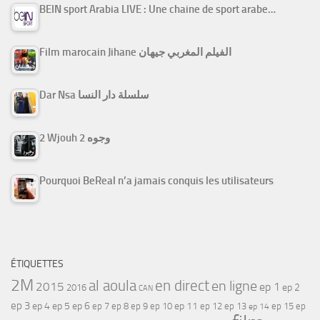
BEIN sport Arabia LIVE : Une chaine de sport arabe…
Film marocain Jihane الفيلم المغربي جيهان
Dar Nsa سلسلة دار النسا
2 Wjouh 2 وجوه
Pourquoi BeReal n’a jamais conquis les utilisateurs
ÉTIQUETTES
2M
al aoula
en direct
en ligne
2015
ep 1
ep 2
2016
CAN
ep 3
ep 4
ep 5
ep 6
ep 7
ep 11
ep 8
ep 9
ep 10
ep 12
ep 13
ep 15
ep
ep 14