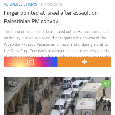
ACTUALITÉS ET INFOS
13 MARS 2018
Finger pointed at Israel after assault on
Palestinian PM convoy
The hand of Israel is not being ruled out as Hamas announces
an inquiry into an explosion that targeted the convoy of the
West-Bank-based Palestinian prime minister during a visit to
the Gaza Strip. Tuesday’s blast injured several security guards
of Rami Hamdallah but left him unharmed during a visit to the
Hamas-run territory to open…
0