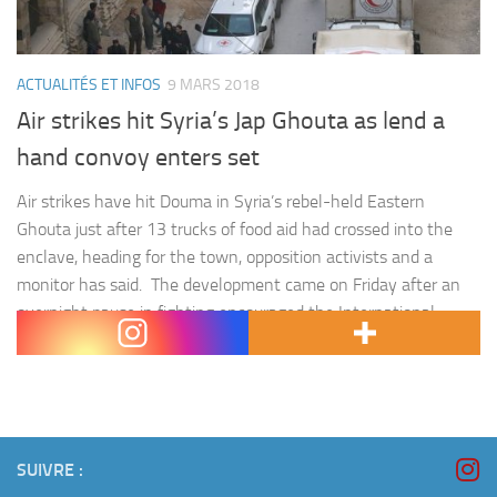
ACTUALITÉS ET INFOS
9 MARS 2018
Air strikes hit Syria’s Jap Ghouta as lend a
hand convoy enters set
Air strikes have hit Douma in Syria’s rebel-held Eastern
Ghouta just after 13 trucks of food aid had crossed into the
enclave, heading for the town, opposition activists and a
monitor has said. The development came on Friday after an
overnight pause in fighting encouraged the International
Committee of the Red Cross (ICRC) to send the…
SUIVRE :