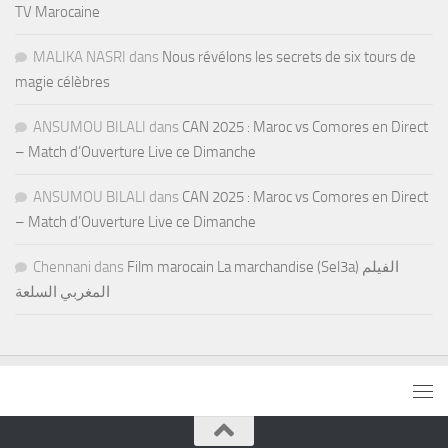
TV Marocaine
MALIKA NASRI
dans
Nous révélons les secrets de six tours de
magie célèbres
ANSUMOU BILALI
dans
CAN 2025 : Maroc vs Comores en Direct
– Match d’Ouverture Live ce Dimanche
ANSUMOU BILALI
dans
CAN 2025 : Maroc vs Comores en Direct
– Match d’Ouverture Live ce Dimanche
Chennani
dans
Film marocain La marchandise (Sel3a) الفيلم
المغربي السلعة