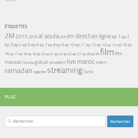
ÉTIQUETTES
2M
al aoula
en direct
en ligne
2015
ep 1
ep 2
2016
CAN
ep 3
ep 4
ep 5
ep 6
ep 7
ep 11
ep 8
ep 9
ep 10
ep 12
ep 13
ep 15
ep
ep 14
film
film
16
ep 17
ep 21
ep 27
ep 18
ep 19
ep 20
ep 22
ep 23
ep 28
ep 30
maroc
live
gratuit
marocain
Jerusalem
match
Ghouta
streaming
ramadan
Syria
regarder
PLUS
Rechercher :