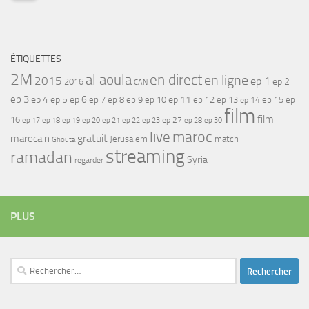
ÉTIQUETTES
2M
al aoula
en direct
en ligne
2015
ep 1
ep 2
2016
CAN
ep 3
ep 4
ep 5
ep 6
ep 7
ep 11
ep 8
ep 9
ep 10
ep 12
ep 13
ep 15
ep
ep 14
film
film
16
ep 17
ep 21
ep 27
ep 18
ep 19
ep 20
ep 22
ep 23
ep 28
ep 30
maroc
live
gratuit
marocain
Jerusalem
match
Ghouta
streaming
ramadan
Syria
regarder
PLUS
Rechercher :