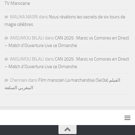
TV Marocaine
MALIKA NASRI
dans
Nous révélons les secrets de six tours de
magie célèbres
ANSUMOU BILALI
dans
CAN 2025 : Maroc vs Comores en Direct
– Match d’Ouverture Live ce Dimanche
ANSUMOU BILALI
dans
CAN 2025 : Maroc vs Comores en Direct
– Match d’Ouverture Live ce Dimanche
Chennani
dans
Film marocain La marchandise (Sel3a) الفيلم
المغربي السلعة