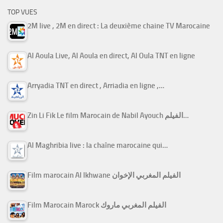
TOP VUES
2M live , 2M en direct : La deuxième chaine TV Marocaine
Al Aoula Live, Al Aoula en direct, Al Oula TNT en ligne
Arryadia TNT en direct , Arriadia en ligne ,…
Zin Li Fik Le film Marocain de Nabil Ayouch الفيلم…
Al Maghribia live : la chaîne marocaine qui…
Film marocain Al Ikhwane الفيلم المغربي الإخوان
Film Marocain Marock الفيلم المغربي ماروك