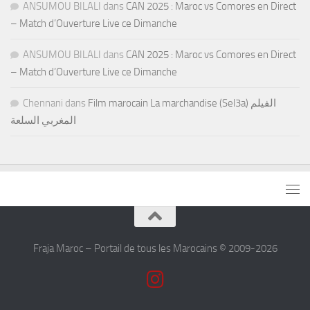
ANSUMOU BILALI
dans
CAN 2025 : Maroc vs Comores en Direct
– Match d’Ouverture Live ce Dimanche
ANSUMOU BILALI
dans
CAN 2025 : Maroc vs Comores en Direct
– Match d’Ouverture Live ce Dimanche
Chennani
dans
Film marocain La marchandise (Sel3a) الفيلم
المغربي السلعة
Fraja Maroc – Portail de tous les Marocains © 2009-2026