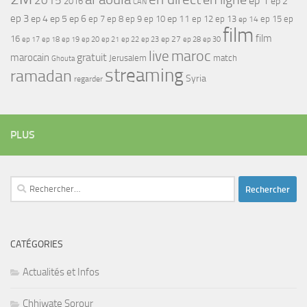
2015
ep 1
ep 2
2016
CAN
ep 3
ep 4
ep 5
ep 6
ep 7
ep 11
ep 8
ep 9
ep 10
ep 12
ep 13
ep 15
ep
ep 14
film
film
16
ep 17
ep 21
ep 27
ep 18
ep 19
ep 20
ep 22
ep 23
ep 28
ep 30
maroc
live
gratuit
marocain
Jerusalem
match
Ghouta
streaming
ramadan
Syria
regarder
PLUS
Rechercher :
CATÉGORIES
Actualités et Infos
Chhiwate Sorour