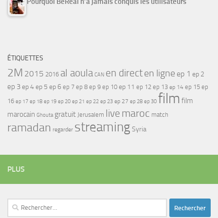
Pourquoi BeReal n’a jamais conquis les utilisateurs
ÉTIQUETTES
2M
al aoula
en direct
en ligne
2015
ep 1
ep 2
2016
CAN
ep 3
ep 4
ep 5
ep 6
ep 7
ep 11
ep 8
ep 9
ep 10
ep 12
ep 13
ep 15
ep
ep 14
film
film
16
ep 17
ep 21
ep 27
ep 18
ep 19
ep 20
ep 22
ep 23
ep 28
ep 30
maroc
live
gratuit
marocain
Jerusalem
match
Ghouta
streaming
ramadan
Syria
regarder
PLUS
Rechercher :