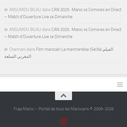
ANSUMOU BILALI
dans
CAN 2025 : Maroc vs Comores en Direct
– Match d’Ouverture Live ce Dimanche
ANSUMOU BILALI
dans
CAN 2025 : Maroc vs Comores en Direct
– Match d’Ouverture Live ce Dimanche
Chennani
dans
Film marocain La marchandise (Sel3a) الفيلم
المغربي السلعة
Fraja Maroc – Portail de tous les Marocains © 2009-2026