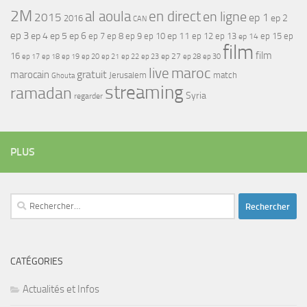
2M
al aoula
en direct
en ligne
2015
ep 1
ep 2
2016
CAN
ep 3
ep 4
ep 5
ep 6
ep 7
ep 11
ep 8
ep 9
ep 10
ep 12
ep 13
ep 15
ep
ep 14
film
film
16
ep 17
ep 21
ep 27
ep 18
ep 19
ep 20
ep 22
ep 23
ep 28
ep 30
maroc
live
gratuit
marocain
Jerusalem
match
Ghouta
streaming
ramadan
Syria
regarder
PLUS
Rechercher :
CATÉGORIES
Actualités et Infos