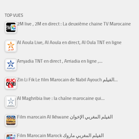
TOP VUES
2M live , 2M en direct : La deuxième chaine TV Marocaine
Al Aoula Live, Al Aoula en direct, Al Oula TNT en ligne
Arryadia TNT en direct , Arriadia en ligne ,…
Zin Li Fik Le film Marocain de Nabil Ayouch الفيلم…
Al Maghribia live : la chaîne marocaine qui…
Film marocain Al Ikhwane الفيلم المغربي الإخوان
Film Marocain Marock الفيلم المغربي ماروك