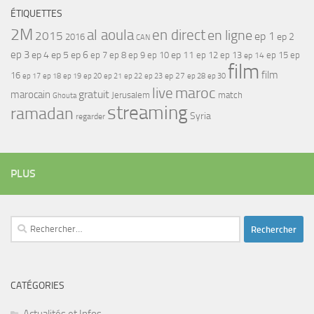
ÉTIQUETTES
2M
al aoula
en direct
en ligne
2015
ep 1
ep 2
2016
CAN
ep 3
ep 4
ep 5
ep 6
ep 7
ep 11
ep 8
ep 9
ep 10
ep 12
ep 13
ep 15
ep
ep 14
film
film
16
ep 17
ep 21
ep 27
ep 18
ep 19
ep 20
ep 22
ep 23
ep 28
ep 30
maroc
live
gratuit
marocain
Jerusalem
match
Ghouta
streaming
ramadan
Syria
regarder
PLUS
Rechercher :
CATÉGORIES