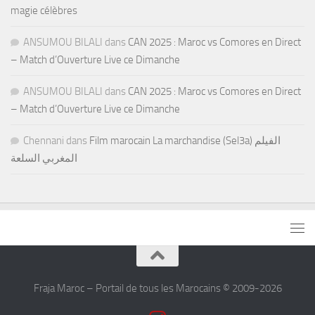
magie célèbres
ANSUMOU BILALI
dans
CAN 2025 : Maroc vs Comores en Direct
– Match d’Ouverture Live ce Dimanche
ANSUMOU BILALI
dans
CAN 2025 : Maroc vs Comores en Direct
– Match d’Ouverture Live ce Dimanche
Chennani
dans
Film marocain La marchandise (Sel3a) الفيلم
المغربي السلعة
Fraja Maroc – Portail de tous les Marocains © 2009-2026