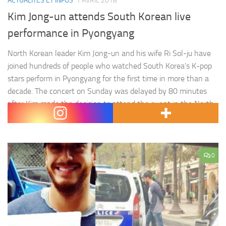
ACTUALITÉS ET INFOS
1 AVRIL 2018
Kim Jong-un attends South Korean live
performance in Pyongyang
North Korean leader Kim Jong-un and his wife Ri Sol-ju have
joined hundreds of people who watched South Korea’s K-pop
stars perform in Pyongyang for the first time in more than a
decade. The concert on Sunday was delayed by 80 minutes
after Kim made the decision to attend the event in the North
Korean…
0