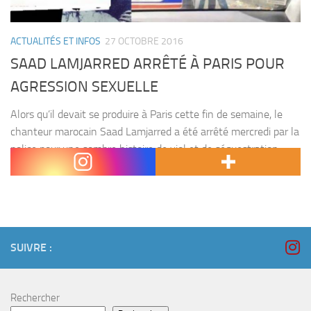
ACTUALITÉS ET INFOS
27 OCTOBRE 2016
SAAD LAMJARRED ARRÊTÉ À PARIS POUR
AGRESSION SEXUELLE
Alors qu’il devait se produire à Paris cette fin de semaine, le
chanteur marocain Saad Lamjarred a été arrêté mercredi par la
police pour une sombre histoire de viol et de séquestration.
D’après des...
SUIVRE :
Rechercher