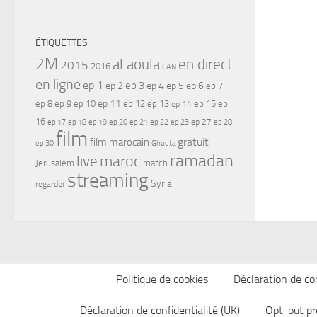
ÉTIQUETTES
2M
al aoula
en direct
2015
2016
CAN
en ligne
ep 1
ep 3
ep 2
ep 4
ep 5
ep 6
ep 7
ep 11
ep 8
ep 9
ep 10
ep 12
ep 13
ep 15
ep
ep 14
16
ep 17
ep 21
ep 27
ep 18
ep 19
ep 20
ep 22
ep 23
ep 28
film
gratuit
film marocain
ep 30
Ghouta
ramadan
maroc
live
Jerusalem
match
streaming
Syria
regarder
Politique de cookies
Déclaration de con
Déclaration de confidentialité (UK)
Opt-out pr