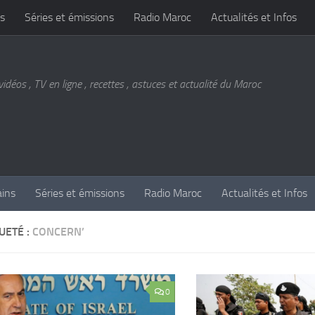
s
Séries et émissions
Radio Maroc
Actualités et Infos
vidéos , TV en ligne , recettes , astuces et actualité du Maroc
ains
Séries et émissions
Radio Maroc
Actualités et Infos
UETÉ :
CONCERN’
0