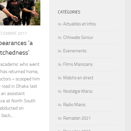
CATÉGORIES
Actualités et Infos
ÉCEMBRE 2017
Chhiwate Sorour
pearances ‘a
Evenements
etchedness’
 academic who went
Films Marocains
 has returned home,
Matchs en direct
ductors » scooped him
y road in Dhaka last
Nostalgie Maroc
an assistant
ence at North South
Radio Maroc
 abducted on
k back,…
Ramadan 2021