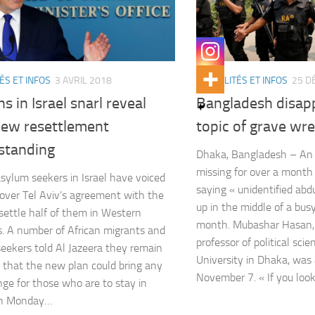
ÉS ET INFOS
3 AVRIL 2018
ACTUALITÉS ET INFOS
25 D
ns in Israel snarl reveal
Bangladesh disap
new resettlement
topic of grave wr
standing
Dhaka, Bangladesh – An
missing for over a month
asylum seekers in Israel have voiced
saying « unidentified ab
over Tel Aviv’s agreement with the
up in the middle of a bus
settle half of them in Western
month. Mubashar Hasan, 
s. A number of African migrants and
professor of political sci
eekers told Al Jazeera they remain
University in Dhaka, was
l that the new plan could bring any
November 7. « If you loo
nge for those who are to stay in
 On Monday…