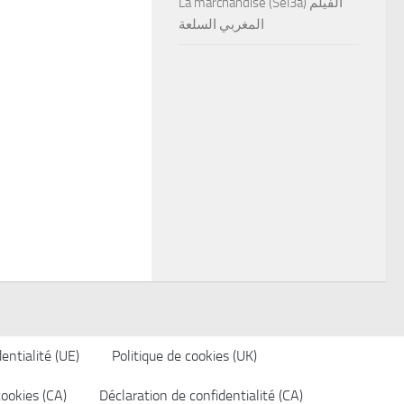
La marchandise (Sel3a) الفيلم
المغربي السلعة
entialité (UE)
Politique de cookies (UK)
cookies (CA)
Déclaration de confidentialité (CA)