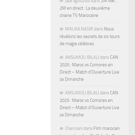
jalal agouzoul
dans
2M live ,
2M en direct : La deuxième
chaine TV Marocaine
MALIKA NASRI
dans
Nous
révélons les secrets de six tours
de magie célèbres
ANSUMOU BILALI
dans
CAN
2025 : Maroc vs Comores en
Direct – Match d’Ouverture Live
ce Dimanche
ANSUMOU BILALI
dans
CAN
2025 : Maroc vs Comores en
Direct – Match d’Ouverture Live
ce Dimanche
Chennani
dans
Film marocain