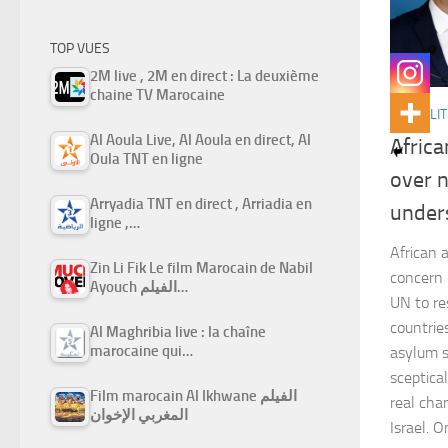
TOP VUES
2M live , 2M en direct : La deuxième
chaine TV Marocaine
ACTUALIT
Al Aoula Live, Al Aoula en direct, Al
Africa
Oula TNT en ligne
over 
Arryadia TNT en direct , Arriadia en
under
ligne ,…
African 
Zin Li Fik Le film Marocain de Nabil
concern 
Ayouch الفيلم…
UN to re
countrie
Al Maghribia live : la chaîne
marocaine qui…
asylum s
sceptica
Film marocain Al Ikhwane الفيلم
real cha
المغربي الإخوان
Israel.