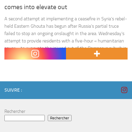
comes into elevate out
A second attempt at implementing a ceasefire in Syria’s rebel-
held Eastern Ghouta has begun after Russia’s partial truce
failed to stop an ongoing onslaught in the area. Wednesday’s
attempt to provide residents with a five-hour « humanitarian
pause » to evacuate the injured out of the Damascus suburb is
also meant to allow humanitarian convoys to deliver…
SUIVRE :
Rechercher
Rechercher