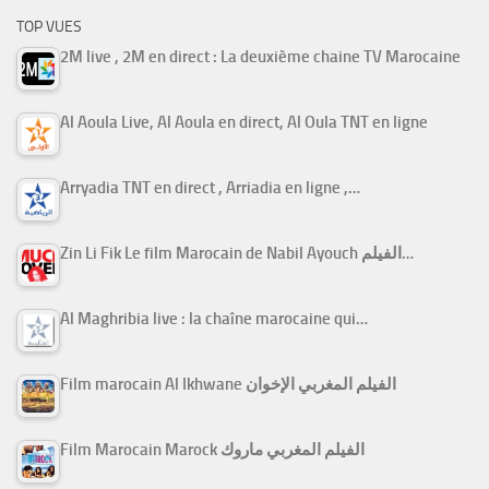
TOP VUES
2M live , 2M en direct : La deuxième chaine TV Marocaine
Al Aoula Live, Al Aoula en direct, Al Oula TNT en ligne
Arryadia TNT en direct , Arriadia en ligne ,…
Zin Li Fik Le film Marocain de Nabil Ayouch الفيلم…
Al Maghribia live : la chaîne marocaine qui…
Film marocain Al Ikhwane الفيلم المغربي الإخوان
Film Marocain Marock الفيلم المغربي ماروك