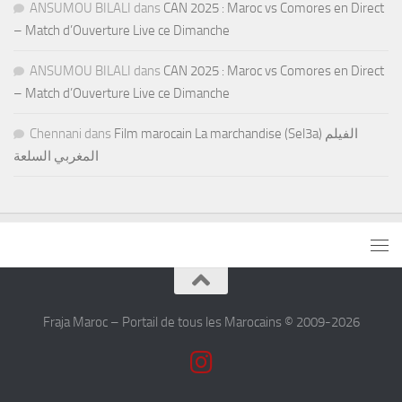
ANSUMOU BILALI
dans
CAN 2025 : Maroc vs Comores en Direct
– Match d’Ouverture Live ce Dimanche
ANSUMOU BILALI
dans
CAN 2025 : Maroc vs Comores en Direct
– Match d’Ouverture Live ce Dimanche
Chennani
dans
Film marocain La marchandise (Sel3a) الفيلم
المغربي السلعة
Fraja Maroc – Portail de tous les Marocains © 2009-2026