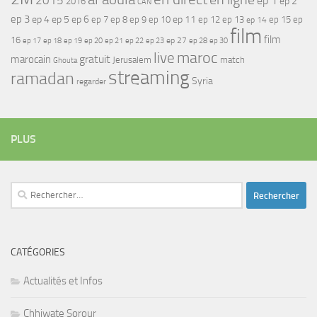
2015
ep 1
ep 2
2016
CAN
ep 3
ep 4
ep 5
ep 6
ep 7
ep 11
ep 8
ep 9
ep 10
ep 12
ep 13
ep 15
ep
ep 14
film
film
16
ep 17
ep 21
ep 27
ep 18
ep 19
ep 20
ep 22
ep 23
ep 28
ep 30
maroc
live
gratuit
marocain
Jerusalem
match
Ghouta
streaming
ramadan
Syria
regarder
PLUS
Rechercher :
CATÉGORIES
Actualités et Infos
Chhiwate Sorour