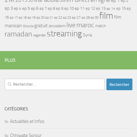
2015
ep 1
ep 2
2016
CAN
ep 3
ep 4
ep 5
ep 6
ep 7
ep 11
ep 8
ep 9
ep 10
ep 12
ep 13
ep 15
ep
ep 14
film
film
16
ep 17
ep 21
ep 27
ep 18
ep 19
ep 20
ep 22
ep 23
ep 28
ep 30
maroc
live
gratuit
marocain
Jerusalem
match
Ghouta
streaming
ramadan
Syria
regarder
PLUS
Rechercher :
CATÉGORIES
Actualités et Infos
Chhiwate Sorour