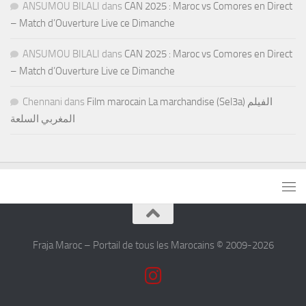
ANSUMOU BILALI
dans
CAN 2025 : Maroc vs Comores en Direct
– Match d’Ouverture Live ce Dimanche
ANSUMOU BILALI
dans
CAN 2025 : Maroc vs Comores en Direct
– Match d’Ouverture Live ce Dimanche
Chennani
dans
Film marocain La marchandise (Sel3a) الفيلم
المغربي السلعة
Fraja Maroc – Portail de tous les Marocains © 2009-2026