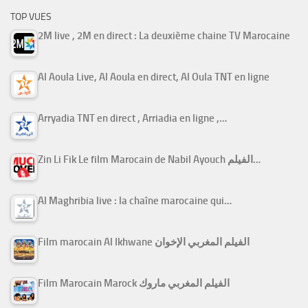
TOP VUES
2M live , 2M en direct : La deuxième chaine TV Marocaine
Al Aoula Live, Al Aoula en direct, Al Oula TNT en ligne
Arryadia TNT en direct , Arriadia en ligne ,…
Zin Li Fik Le film Marocain de Nabil Ayouch الفيلم…
Al Maghribia live : la chaîne marocaine qui…
Film marocain Al Ikhwane الفيلم المغربي الإخوان
Film Marocain Marock الفيلم المغربي ماروك