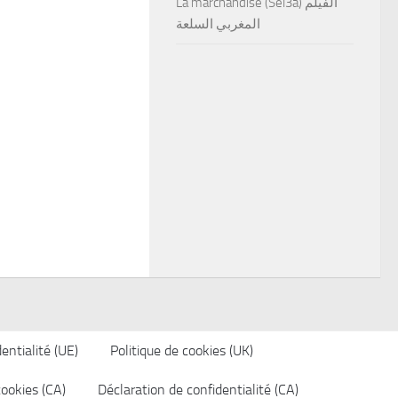
La marchandise (Sel3a) الفيلم
المغربي السلعة
entialité (UE)
Politique de cookies (UK)
cookies (CA)
Déclaration de confidentialité (CA)