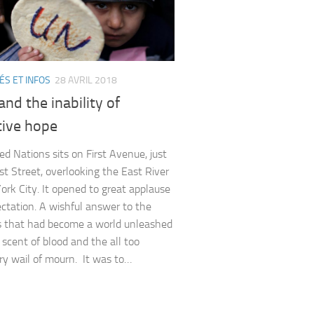
ÉS ET INFOS
28 AVRIL 2018
 and the inability of
tive hope
ed Nations sits on First Avenue, just
1st Street, overlooking the East River
ork City. It opened to great applause
ctation. A wishful answer to the
 that had become a world unleashed
 scent of blood and the all too
y wail of mourn. It was to…