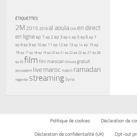
ÉTIQUETTES
2M
al aoula
en direct
2015
2016
CAN
en ligne
ep 1
ep 3
ep 2
ep 4
ep 5
ep 6
ep 7
ep 11
ep 8
ep 9
ep 10
ep 12
ep 13
ep 15
ep
ep 14
16
ep 17
ep 21
ep 27
ep 18
ep 19
ep 20
ep 22
ep 23
ep 28
film
gratuit
film marocain
ep 30
Ghouta
ramadan
maroc
live
Jerusalem
match
streaming
Syria
regarder
Politique de cookies
Déclaration de con
Déclaration de confidentialité (UK)
Opt-out pr