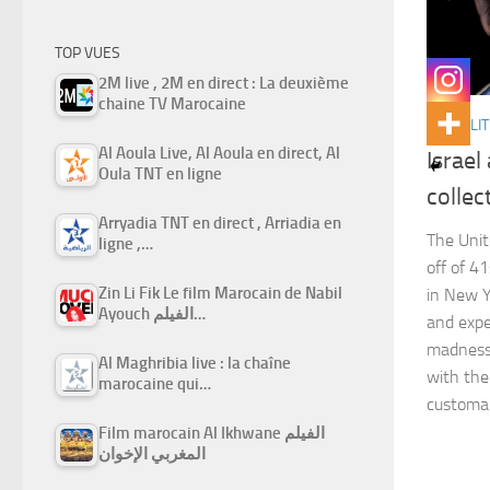
TOP VUES
2M live , 2M en direct : La deuxième
chaine TV Marocaine
ACTUALIT
Al Aoula Live, Al Aoula en direct, Al
Israel
Oula TNT en ligne
collec
Arryadia TNT en direct , Arriadia en
The Unit
ligne ,…
off of 4
Zin Li Fik Le film Marocain de Nabil
in New Y
Ayouch الفيلم…
and expe
madness
Al Maghribia live : la chaîne
with the
marocaine qui…
customar
Film marocain Al Ikhwane الفيلم
المغربي الإخوان