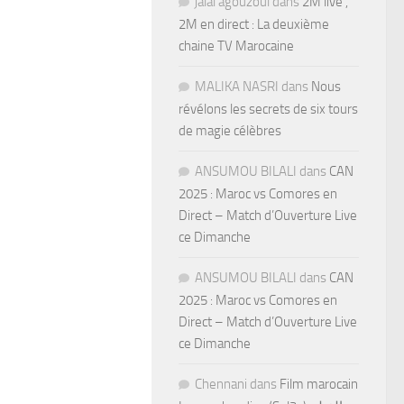
jalal agouzoul
dans
2M live ,
2M en direct : La deuxième
chaine TV Marocaine
MALIKA NASRI
dans
Nous
révélons les secrets de six tours
de magie célèbres
ANSUMOU BILALI
dans
CAN
2025 : Maroc vs Comores en
Direct – Match d’Ouverture Live
ce Dimanche
ANSUMOU BILALI
dans
CAN
2025 : Maroc vs Comores en
Direct – Match d’Ouverture Live
ce Dimanche
Chennani
dans
Film marocain