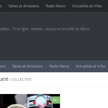
s
Séries et émissions
Radio Maroc
Actualités et Infos
vidéos , TV en ligne , recettes , astuces et actualité du Maroc
ains
Séries et émissions
Radio Maroc
Actualités et Infos
UETÉ :
COLLECTIVE
0